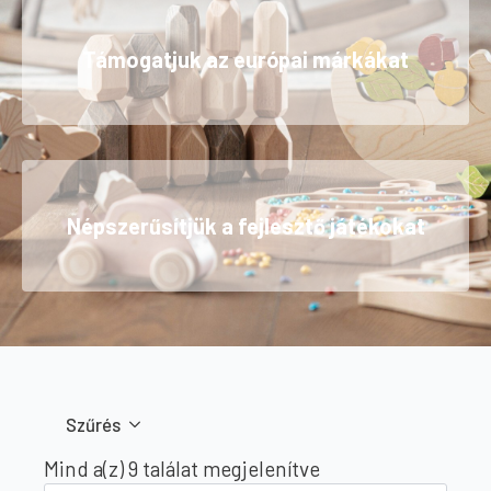
Támogatjuk az európai márkákat
Népszerűsítjük a fejlesztő játékokat
Szűrés
Sorted
Mind a(z) 9 találat megjelenítve