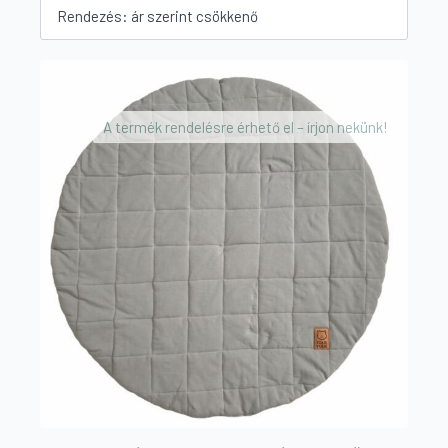
by
price:
high
to
low
A termék rendelésre érhető el – írjon nekünk!