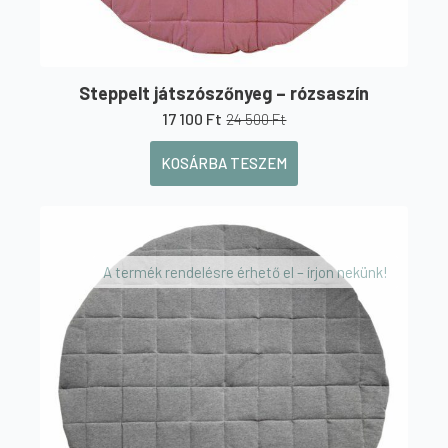
Steppelt játszószőnyeg – rózsaszín
17 100
Ft
24 500
Ft
Original
Current
price
price
KOSÁRBA TESZEM
was:
is:
24
17
500 Ft.
100 Ft.
A termék rendelésre érhető el – írjon nekünk!