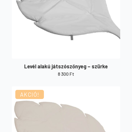
Levél alakú játszószőnyeg – szürke
8 300
Ft
AKCIÓ!