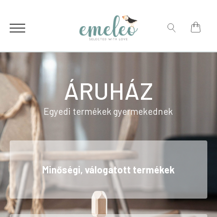
for:
Search
for:
ÁRUHÁZ
Egyedi termékek gyermekednek
Minőségi, válogatott termékek