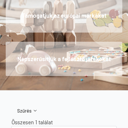
Támogatjuk az európai márkákat
Népszerűsítjük a fejlesztő játékokat
Szűrés
Összesen 1 találat