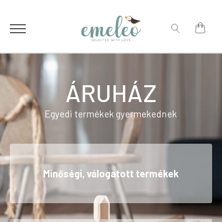
for:
Search
for:
ÁRUHÁZ
Egyedi termékek gyermekednek
Minőségi, válogatott termékek