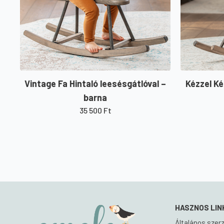
Vintage Fa Hintaló leesésgátlóval –
Kézzel Ké
barna
35 500
Ft
HASZNOS LIN
Általános szerz