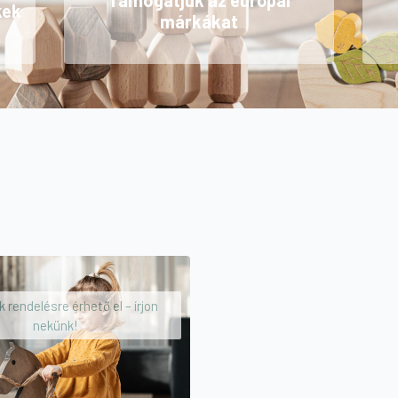
Támogatjuk az európai
kek
márkákat
 rendelésre érhető el – írjon
nekünk!