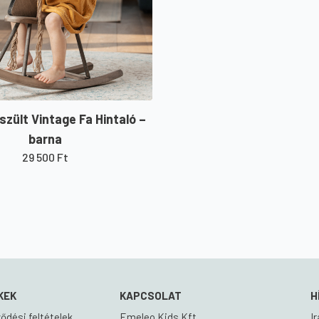
szült Vintage Fa Hintaló –
barna
29 500
Ft
KEK
KAPCSOLAT
H
ődési feltételek
Emeleo Kids Kft.
I