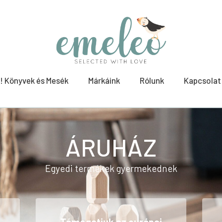
! Könyvek és Mesék
Márkáink
Rólunk
Kapcsolat
ÁRUHÁZ
Egyedi termékek gyermekednek