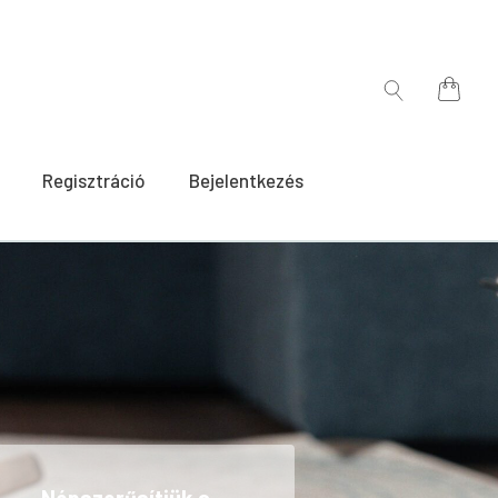
for:
Search
for:
Regisztráció
Bejelentkezés