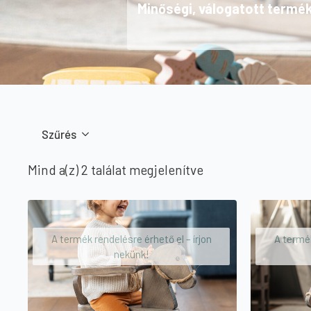
Minőségi, válogatott termé
Szűrés
Sorted
Mind a(z) 2 találat megjelenítve
by
price:
high
A termék rendelésre érhető el – írjon
A termék
to
nekünk!
low