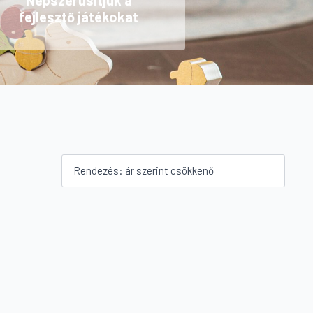
Népszerűsítjük a
fejlesztő játékokat