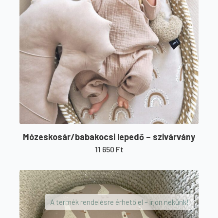
Mózeskosár/babakocsi lepedő – szivárvány
11 650
Ft
A termék rendelésre érhető el – írjon nekünk!