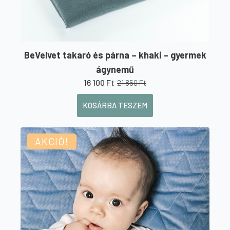
BeVelvet takaró és párna – khaki – gyermek
ágynemű
16 100
Ft
21 850
Ft
Original
Current
price
price
KOSÁRBA TESZEM
was:
is:
21
16
850 Ft.
100 Ft.
AKCIÓ!