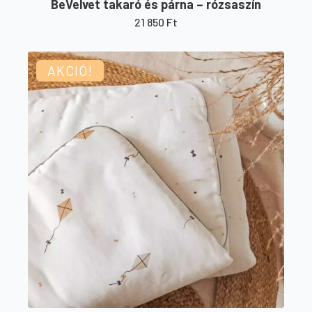
BeVelvet takaró és párna – rózsaszín
21 850
Ft
AKCIÓ!