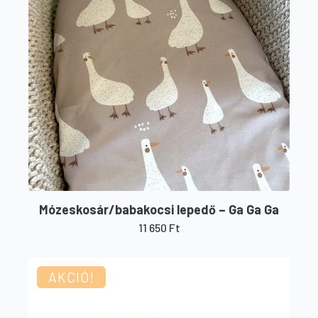
Mózeskosár/babakocsi lepedő – Ga Ga Ga
11 650
Ft
AKCIÓ!