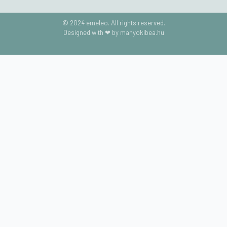
© 2024 emeleo. All rights reserved.
Designed with ❤ by manyokibea.hu