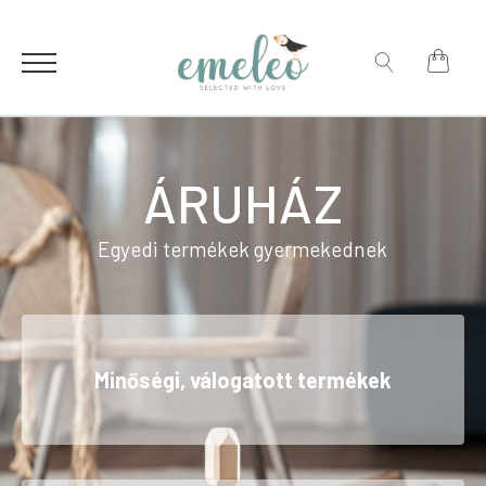
for:
Search
for:
ÁRUHÁZ
Egyedi termékek gyermekednek
Minőségi, válogatott termékek