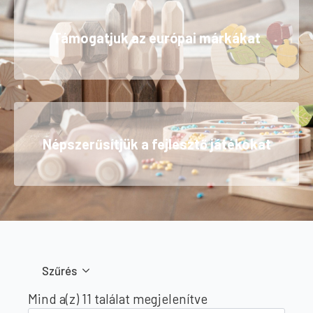
Támogatjuk az európai márkákat
Népszerűsítjük a fejlesztő játékokat
Szűrés
Sorted
Mind a(z) 11 találat megjelenítve