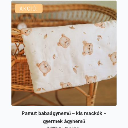
terméknek
400 Ft
AKCIÓ!
több
variációja
van.
A
változatok
a
termékoldalon
választhatók
ki
Pamut babaágynemű – kis mackók –
gyermek ágynemű