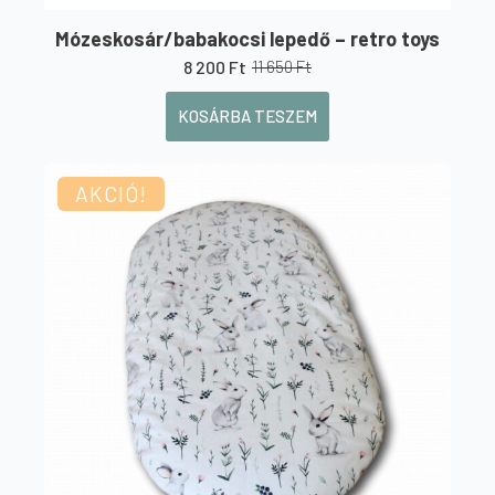
Mózeskosár/babakocsi lepedő – retro toys
8 200
Ft
11 650
Ft
Original
Current
price
price
KOSÁRBA TESZEM
was:
is:
11
8
650 Ft.
200 Ft.
AKCIÓ!