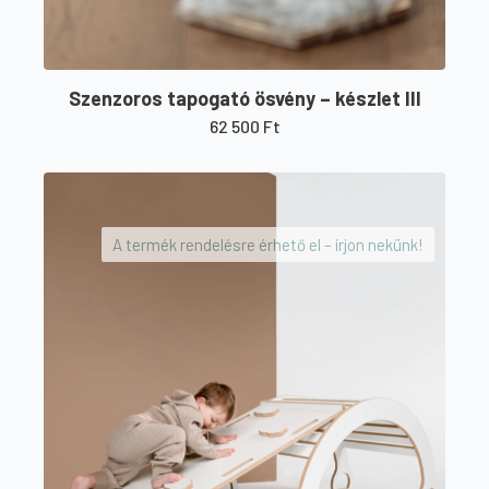
Szenzoros tapogató ösvény – készlet III
62 500
Ft
A termék rendelésre érhető el – írjon nekünk!