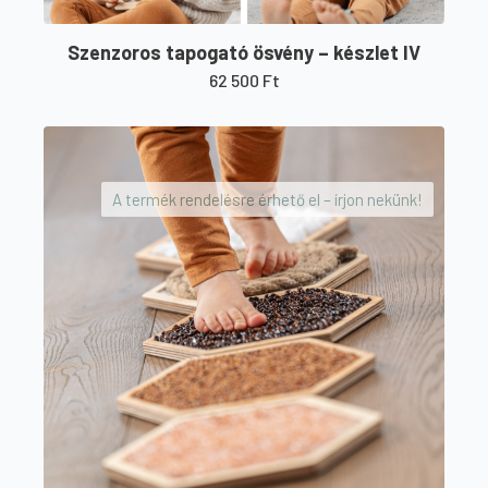
Szenzoros tapogató ösvény – készlet IV
62 500
Ft
A termék rendelésre érhető el – írjon nekünk!