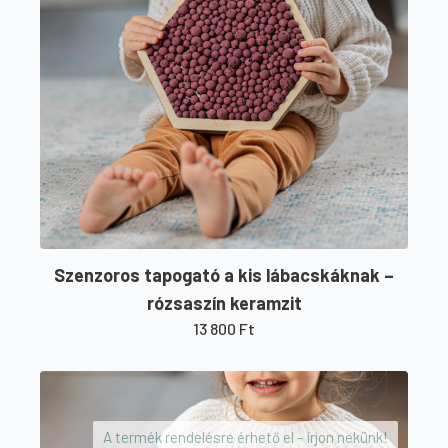
Szenzoros tapogató a kis lábacskáknak –
rózsaszín keramzit
13 800
Ft
A termék rendelésre érhető el – írjon nekünk!