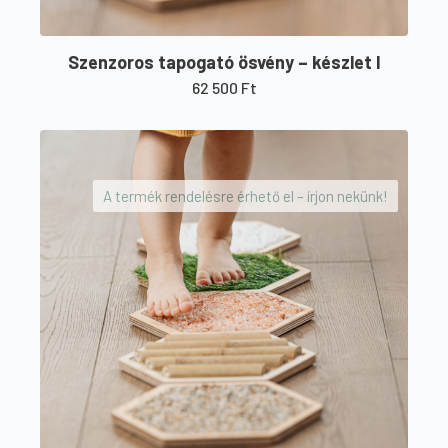
Szenzoros tapogató ösvény – készlet I
62 500
Ft
A termék rendelésre érhető el – írjon nekünk!