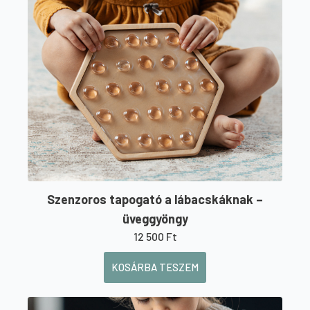
Szenzoros tapogató a lábacskáknak –
üveggyöngy
12 500
Ft
KOSÁRBA TESZEM