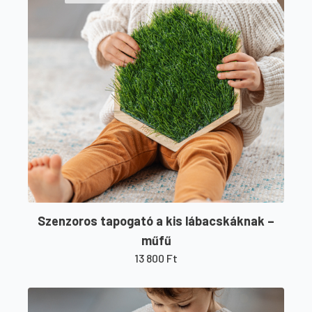
Szenzoros tapogató a kis lábacskáknak –
műfű
13 800
Ft