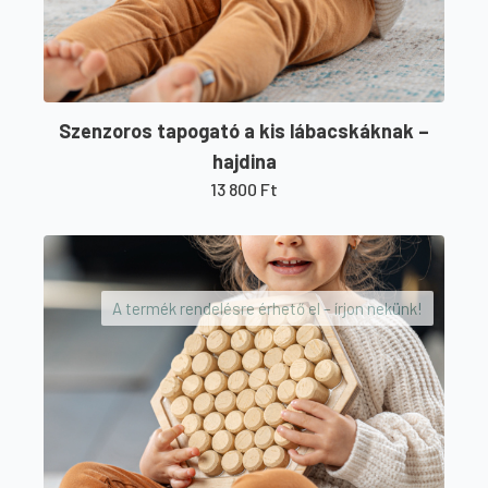
Szenzoros tapogató a kis lábacskáknak –
hajdina
13 800
Ft
A termék rendelésre érhető el – írjon nekünk!