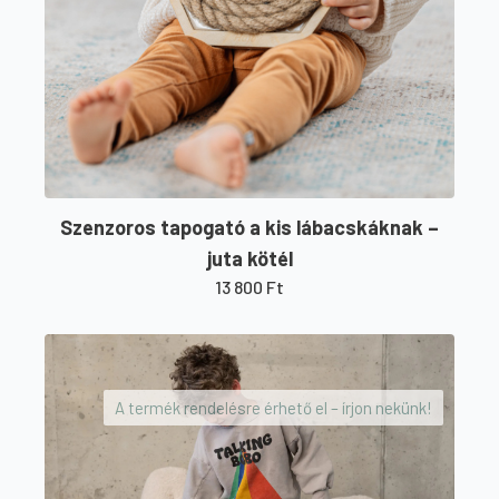
Szenzoros tapogató a kis lábacskáknak –
juta kötél
13 800
Ft
A termék rendelésre érhető el – írjon nekünk!