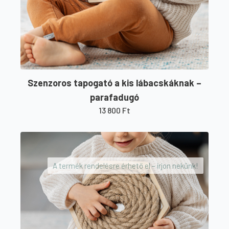
Szenzoros tapogató a kis lábacskáknak –
parafadugó
13 800
Ft
A termék rendelésre érhető el – írjon nekünk!