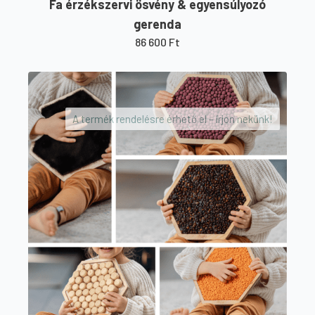
Fa érzékszervi ösvény & egyensúlyozó
gerenda
86 600
Ft
A termék rendelésre érhető el – írjon nekünk!