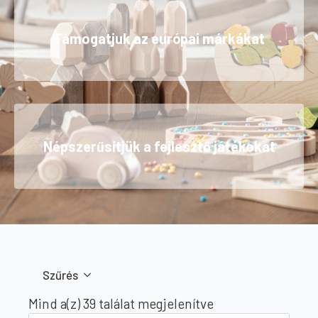
Támogatjuk az európai márkákat
Népszerűsítjük a fejlesztő játékokat
Szűrés
Sorted
Mind a(z) 39 találat megjelenítve