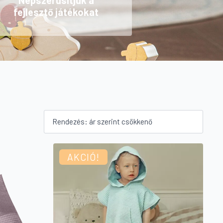
Népszerűsítjük a
fejlesztő játékokat
AKCIÓ!