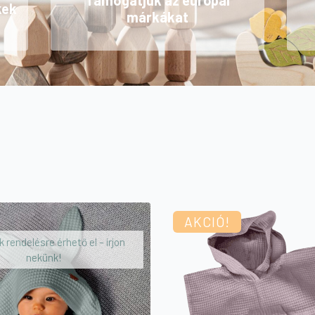
Támogatjuk az európai
kek
márkákat
AKCIÓ!
 rendelésre érhető el – írjon
nekünk!