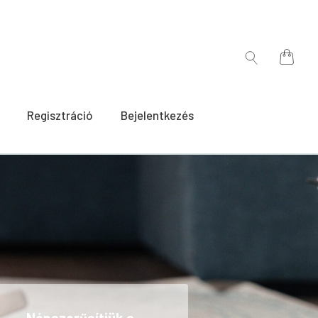
for:
Search
for:
Regisztráció
Bejelentkezés