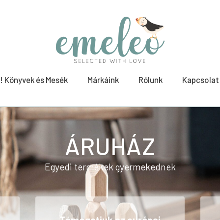
! Könyvek és Mesék
Márkáink
Rólunk
Kapcsolat
ÁRUHÁZ
Egyedi termékek gyermekednek