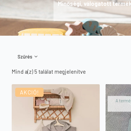
Minőségi, válogatott termé
Szűrés
Sorted
Mind a(z) 5 találat megjelenítve
by
price:
AKCIÓ!
high
A termék
to
low