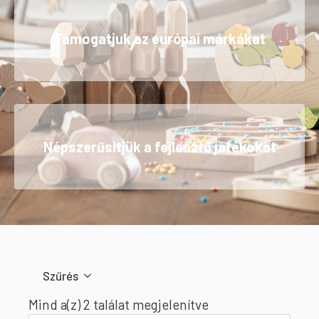
Támogatjuk az európai márkákat
Népszerűsítjük a fejlesztő játékokat
Szűrés
Sorted
Mind a(z) 2 találat megjelenítve