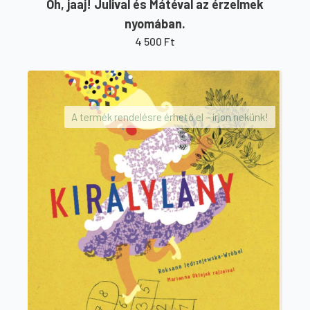
Oh, jaaj! Julival és Mátéval az érzelmek
nyomában.
4 500
Ft
A termék rendelésre érhető el – írjon nekünk!