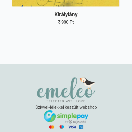
Királylány
3 990
Ft
Szívvel-lélekkel készült webshop