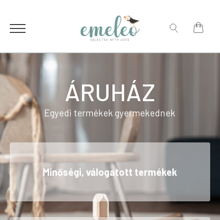
for:
Search
for:
ÁRUHÁZ
Egyedi termékek gyermekednek
Minőségi, válogatott termékek