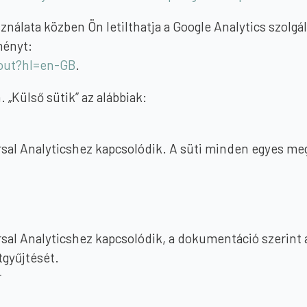
álata közben Ön letilthatja a Google Analytics szolgált
ményt:
tout?hl=en-GB
.
 „Külső sütik” az alábbiak:
rsal Analyticshez kapcsolódik. A süti minden egyes me
sal Analyticshez kapcsolódik, a dokumentáció szerint a 
tgyűjtését.
r