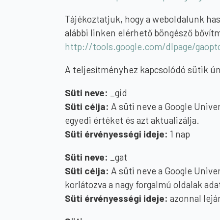
Tájékoztatjuk, hogy a weboldalunk haszn
alábbi linken elérhető böngésző bővít
http://tools.google.com/dlpage/gaop
A teljesítményhez kapcsolódó sütik ún.
Süti neve:
_gid
Süti célja:
A süti neve a Google Unive
egyedi értéket és azt aktualizálja.
Süti érvényességi ideje:
1 nap
Süti neve:
_gat
Süti célja:
A süti neve a Google Univer
korlátozva a nagy forgalmú oldalak ada
Süti érvényességi ideje:
azonnal lejá