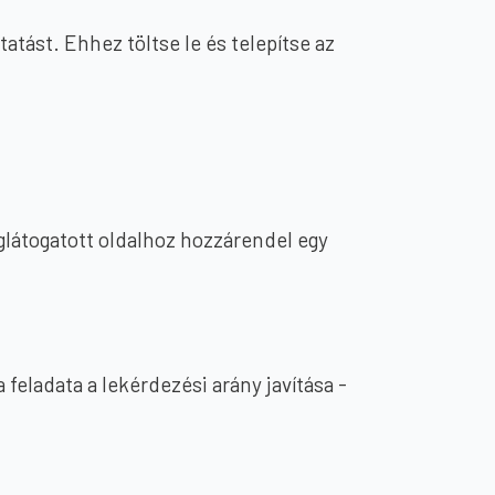
atást. Ehhez töltse le és telepítse az
glátogatott oldalhoz hozzárendel egy
feladata a lekérdezési arány javítása -