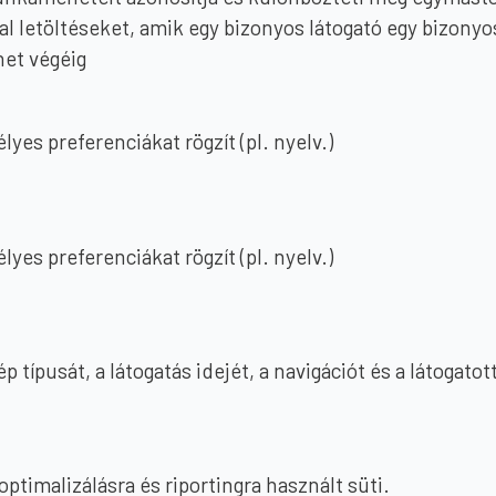
dal letöltéseket, amik egy bizonyos látogató egy bizony
et végéig
es preferenciákat rögzít (pl. nyelv.)
es preferenciákat rögzít (pl. nyelv.)
 típusát, a látogatás idejét, a navigációt és a látogatot
ptimalizálásra és riportingra használt süti.