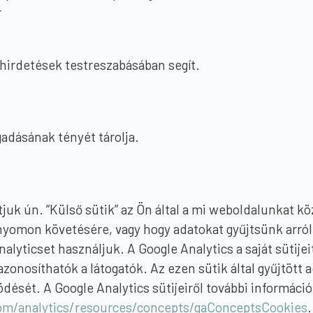
r
 hirdetések testreszabásában segít.
adásának tényét tárolja.
atjuk ún. “Külső sütik” az Ön által a mi weboldalunkat 
nyomon követésére, vagy hogy adatokat gyűjtsünk arról,
alyticset használjuk. A Google Analytics a saját sütije
zonosíthatók a látogatók. Az ezen sütik által gyűjtött 
dését. A Google Analytics sütijeiről további információt
com/analytics/resources/concepts/gaConceptsCookies
.