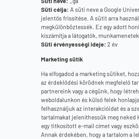
Süti neve:
_ga
Süti célja:
A süti neve a Google Unive
jelentős frissítése. A sütit arra hasz
megkülönböztessék. Ez egy adott honla
kiszámítja a látogatók, munkamenetek 
Süti érvényességi ideje:
2 év
Marketing sütik
Ha elfogadod a marketing sütiket, ho
az érdeklődési körödnek megfelelő tar
partnereink vagy a cégünk, hogy létreh
weboldalunkon és külső felek honlapja
felhasználjuk az interakcióidat és a 
tartalmakat jeleníthessük meg neked k
egy titkosított e-mail címet vagy eszk
Annak érdekében, hogy a tartalom a le