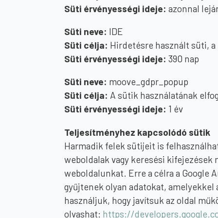
Süti érvényességi ideje:
azonnal lejá
Süti neve:
IDE
Süti célja:
Hirdetésre használt süti, a
Süti érvényességi ideje:
390 nap
Süti neve:
moove_gdpr_popup
Süti célja:
A sütik használatának elfog
Süti érvényességi ideje:
1 év
Teljesítményhez kapcsolódó sütik
Harmadik felek sütijeit is felhasználh
weboldalak vagy keresési kifejezések 
weboldalunkat. Erre a célra a Google An
gyűjtenek olyan adatokat, amelyekkel a
használjuk, hogy javítsuk az oldal műkö
olvashat:
https://developers.google.