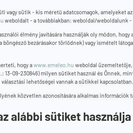
 süti vagy sütik - kis méretű adatcsomagok, amelyeket a
hu
weboldalt - a továbbiakban: weboldal/weboldalunk - 
asználói élmény javítására használják oly módon, hogy a
 böngésző bezárásakor törlődnek) vagy ismételt látogat
merteti, hogy a
www.emeleo.hu
weboldal üzemeltetője, 
g.: 13-09-230846) milyen sütiket használ és Önnek, min
 választási lehetőségei vannak a sütikkel kapcsolatban
yének közvetlen azonosítására alkalmas információk t
z alábbi sütiket használja