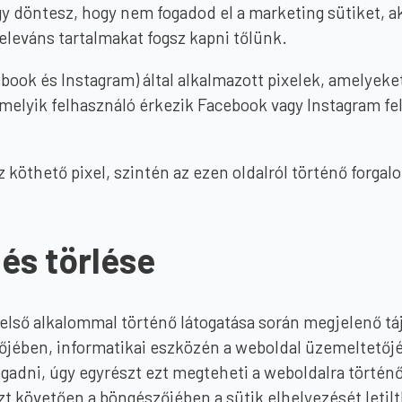
 döntesz, hogy nem fogadod el a marketing sütiket, ak
eleváns tartalmakat fogsz kapni tőlünk.
ebook és Instagram) által alkalmazott pixelek, amelyek
elyik felhasználó érkezik Facebook vagy Instagram felü
köthető pixel, szintén az ezen oldalról történő forga
 és törlése
első alkalommal történő látogatása során megjelenő táj
szőjében, informatikai eszközén a weboldal üzemeltetőj
ogadni, úgy egyrészt ezt megteheti a weboldalra történő
zt követően a böngészőjében a sütik elhelyezését letil