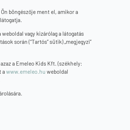
z Ön böngészője ment el, amikor a
látogatja.
 weboldal vagy kizárólag a látogatás
ások során (“Tartós” sütik) „megjegyzi”
azaz a Emeleo Kids Kft. (székhely:
t a
www.emeleo.hu
weboldal
.
árolására.