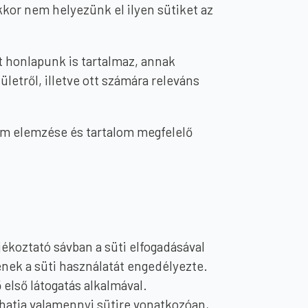
kor nem helyezünk el ilyen sütiket az
et honlapunk is tartalmaz, annak
letről, illetve ott számára releváns
lom elemzése és tartalom megfelelő
ékoztató sávban a süti elfogadásával
ének a süti használatát engedélyezte.
 első látogatás alkalmával.
thatja valamennyi sütire vonatkozóan,