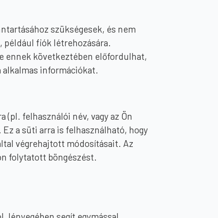
enntartásához szükségesek, és nem
, például fiók létrehozására.
 de ennek következtében előfordulhat,
 alkalmas információkat.
 (pl. felhasználói név, vagy az Ön
Ez a süti arra is felhasználható, hogy
tal végrehajtott módosításait. Az
on folytatott böngészést.
l, lényegében segít egymással