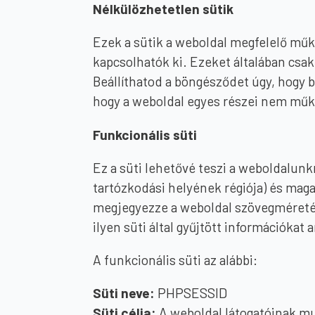
Nélkülözhetetlen sütik
Ezek a sütik a weboldal megfelelő mű
kapcsolhatók ki. Ezeket általában csak 
Beállíthatod a böngésződet úgy, hogy 
hogy a weboldal egyes részei nem műk
Funkcionális süti
Ez a süti lehetővé teszi a weboldalunkn
tartózkodási helyének régiója) és maga
megjegyezze a weboldal szövegméreténe
ilyen süti által gyűjtött információka
A funkcionális süti az alábbi:
Süti neve:
PHPSESSID
Süti célja:
A weboldal látogatóinak mu