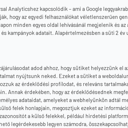
rsal Analyticshez kapcsolódik – ami a Google leggyakra
nálják, hogy az egyedi felhasználókat véletlenszerűen g
pon minden egyes oldal lehívásánál megjelenik és az a
és kampányok adatait. Alapértelmezésben a süti 2 év u
zzájárulásodat adod ahhoz, hogy sütiket helyezzünk el
talmat nyújtsunk neked. Ezeket a sütiket a weboldalunk
ozzuk az érdeklődési profilodat, és releváns tartalmak
in. Annak érdekében, hogy az érdeklődésednek megfele
személyes adataidat, amelyeket a webhelyünkön adtál 
ülső felek honlapjain, megosztjuk ezeket az információ
özazonosítót a külső felekkel, például hirdetési platfor
hető legérdekesebb legyen számodra, összekapcsolhatj