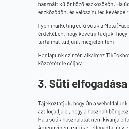
használt különböző eszközökön. Ha úgy
eszközödön, és valószínűleg kevésbé r
Ilyen marketing célú sütik a Meta (Fac
érdekében, hogy követni tudjuk, hogy m
tartalmat tudjunk megjeleníteni.
Honlapunk szintén alkalmaz TikTokhoz 
közzététele céljára.
3. Süti elfogadása
Tájékoztatjuk, hogy Ön a weboldalunk 
azt fogadja el, hogy a használt böngé
Ha a sütik használatát nem kívánja elf
Amennyiben a sütiket elfogadta, úgy e