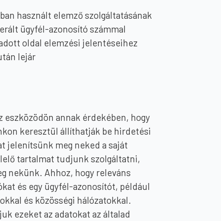
bban használt elemző szolgáltatásának
enerált ügyfél-azonosító számmal
dott oldal elemzési jelentéseihez
tán lejár
 az eszközödön annak érdekében, hogy
on keresztül állíthatják be hirdetési
at jelenítsünk meg neked a saját
lő tartalmat tudjunk szolgáltatni,
meg nekünk. Ahhoz, hogy releváns
kat és egy ügyfél-azonosítót, például
mokkal és közösségi hálózatokkal.
uk ezeket az adatokat az általad