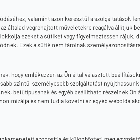
ködéséhez, valamint azon keresztül a szolgáltatások f
az általad végrehajtott műveletekre reagálva állítjuk be
blokkolja ezeket a sütiket vagy figyelmeztessen rájuk,
ödnek. Ezek a sütik nem tárolnak személyazonosításra
ak, hogy emlékezzen az Ön által választott beállításokra
sabb szintű, személyesebb szolgáltatást nyújthassunk. 
k, betűtípusának és egyéb beállítható részeinek Ön ál
t anonimizálja és nem tudja követni az egyéb weboldalak
nkameneteit azonosítja és különbözteti meg egymástó