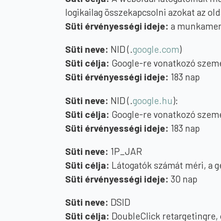
logikailag összekapcsolni azokat az ol
Süti érvényességi ideje:
a munkamen
Süti neve:
NID (.
google.com
)
Süti célja:
Google-re vonatkozó személy
Süti érvényességi ideje:
183 nap
Süti neve:
NID (.
google.hu
):
Süti célja:
Google-re vonatkozó személy
Süti érvényességi ideje:
183 nap
Süti neve:
1P_JAR
Süti célja:
Látogatók számát méri, a gép
Süti érvényességi ideje:
30 nap
Süti neve:
DSID
Süti célja:
DoubleClick retargetingre, o