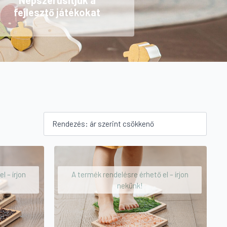
Népszerűsítjük a
fejlesztő játékokat
l – írjon
A termék rendelésre érhető el – írjon
nekünk!