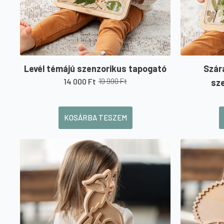
Levél témájú szenzorikus tapogató
Szára
14 000
Ft
19 990
Ft
sz
Original
Current
price
price
was:
is:
19
14
KOSÁRBA TESZEM
990 Ft.
000 Ft.