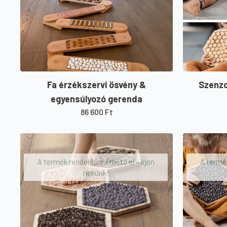
Fa érzékszervi ösvény &
Szenzo
egyensúlyozó gerenda
86 600
Ft
A termék rendelésre érhető el – írjon
A termék
nekünk!