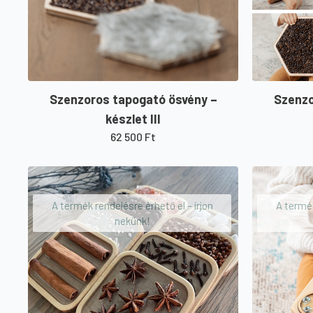
Szenzoros tapogató ösvény –
Szenzo
készlet III
62 500
Ft
A termék rendelésre érhető el – írjon
A termék
nekünk!