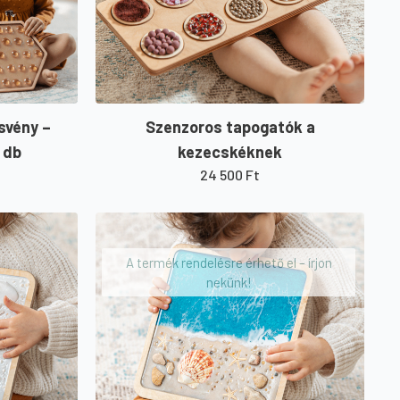
svény –
Szenzoros tapogatók a
 db
kezecskéknek
24 500
Ft
A termék rendelésre érhető el – írjon
nekünk!