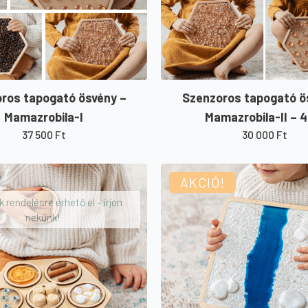
ros tapogató ösvény –
Szenzoros tapogató ö
Mamazrobila-I
Mamazrobila-II – 4
37 500
Ft
30 000
Ft
AKCIÓ!
 rendelésre érhető el – írjon
nekünk!