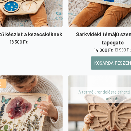
tű készlet a kezecskéknek
Sarkvidéki témájú sze
18 500
Ft
tapogató
14 000
Ft
19 990
Ft
Original
Current
price
price
KOSÁRBA TESZEM
was:
is:
19
14
990 Ft.
000 Ft.
!
A termék rendelésre érhető e
nekünk!