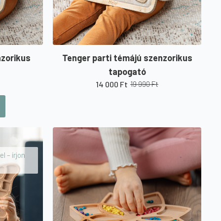
nzorikus
Tenger parti témájú szenzorikus
tapogató
14 000
Ft
19 990
Ft
Original
Current
price
price
was:
is:
19
14
990 Ft.
000 Ft.
l – írjon