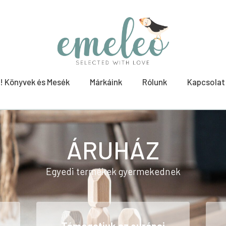
! Könyvek és Mesék
Márkáink
Rólunk
Kapcsolat
ÁRUHÁZ
Egyedi termékek gyermekednek