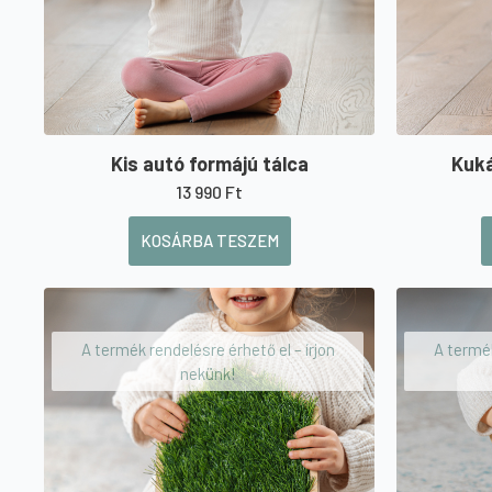
Kis autó formájú tálca
Kuká
13 990
Ft
KOSÁRBA TESZEM
A termék rendelésre érhető el – írjon
A termék
nekünk!