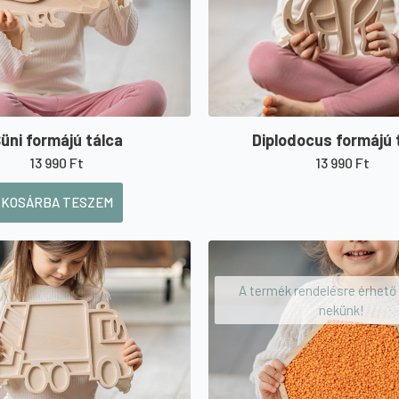
üni formájú tálca
Diplodocus formájú 
13 990
Ft
13 990
Ft
KOSÁRBA TESZEM
A termék rendelésre érhető e
nekünk!