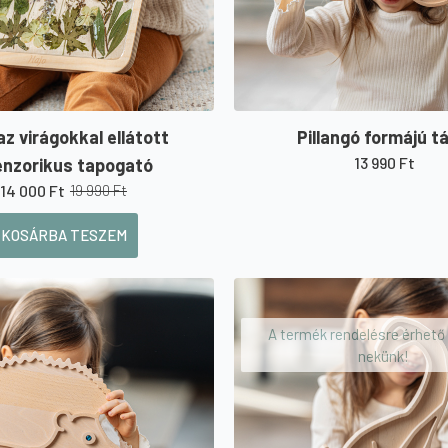
z virágokkal ellátott
Pillangó formájú t
13 990
Ft
enzorikus tapogató
14 000
Ft
19 990
Ft
Original
Current
price
price
KOSÁRBA TESZEM
was:
is:
19
14
990 Ft.
000 Ft.
A termék rendelésre érhető e
nekünk!