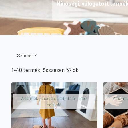
Minőségi, válogatott termé
Szűrés
Sorted
1–40 termék, összesen 57 db
by
price:
high
A termék rendelésre érhető el – írjon
A termék
to
nekünk!
low