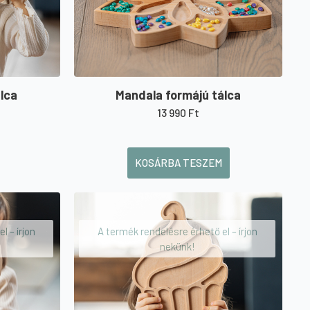
álca
Mandala formájú tálca
13 990
Ft
KOSÁRBA TESZEM
l – írjon
A termék rendelésre érhető el – írjon
nekünk!