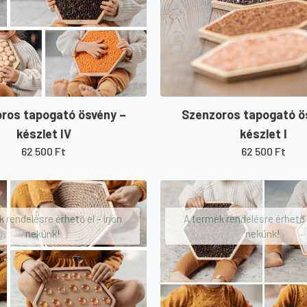
ros tapogató ösvény –
Szenzoros tapogató ö
készlet IV
készlet I
62 500
Ft
62 500
Ft
 rendelésre érhető el – írjon
A termék rendelésre érhető e
nekünk!
nekünk!