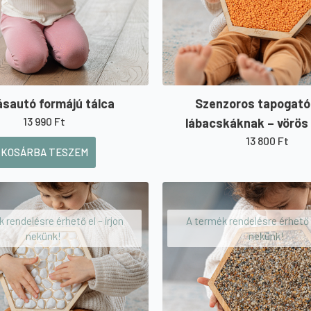
sautó formájú tálca
Szenzoros tapogató 
13 990
Ft
lábacskáknak – vörös
13 800
Ft
KOSÁRBA TESZEM
 rendelésre érhető el – írjon
A termék rendelésre érhető e
nekünk!
nekünk!