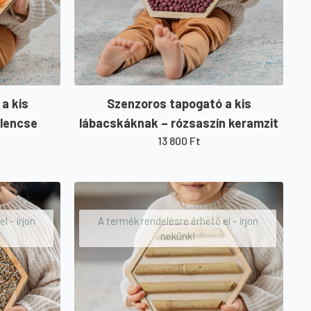
a kis
Szenzoros tapogató a kis
 lencse
lábacskáknak – rózsaszín keramzit
13 800
Ft
l – írjon
A termék rendelésre érhető el – írjon
nekünk!