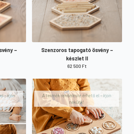
svény –
Szenzoros tapogató ösvény –
készlet II
62 500
Ft
l – írjon
A termék rendelésre érhető el – írjon
nekünk!