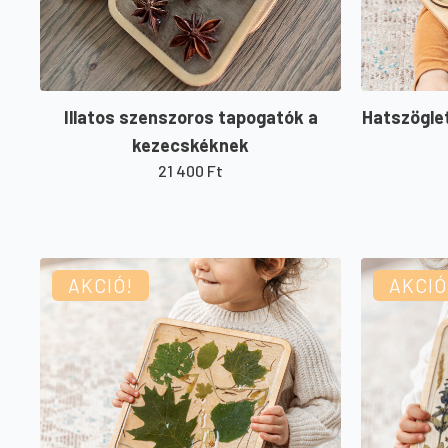
Illatos szenszoros tapogatók a
Hatszögle
kezecskéknek
21 400
Ft
AKCIÓ!
AKCIÓ