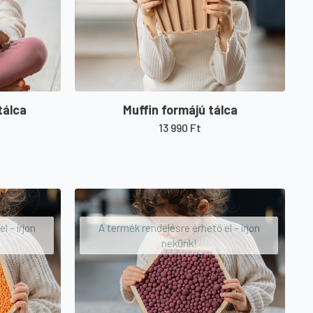
tálca
Muffin formájú tálca
13 990
Ft
l – írjon
A termék rendelésre érhető el – írjon
nekünk!