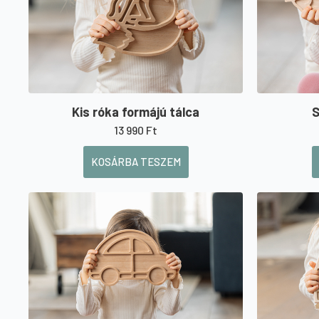
Kis róka formájú tálca
S
13 990
Ft
KOSÁRBA TESZEM