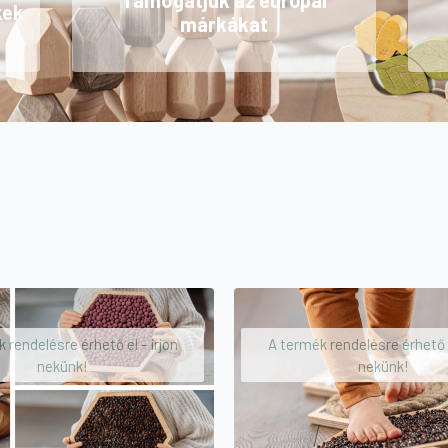
Támogatjuk az európai
kek
márkákat
 rendelésre érhető el – írjon
A termék rendelésre érhető e
nekünk!
nekünk!