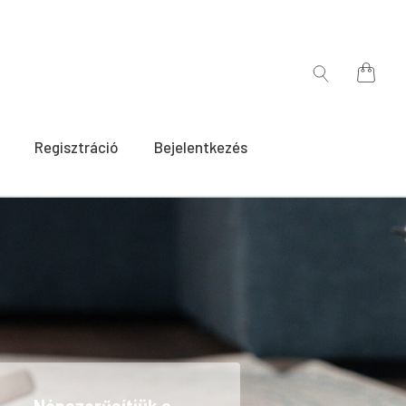
for:
Search
for:
Regisztráció
Bejelentkezés