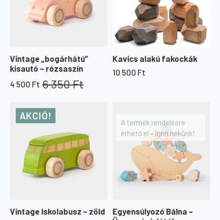
Vintage „bogárhátú”
Kavics alakú fakockák
kisautó – rózsaszín
10 500
Ft
6 350
Ft
4 500
Ft
Original
Current
price
price
was:
is:
AKCIÓ!
6
4
A termék rendelésre
350 Ft.
500 Ft.
érhető el – írjon nekünk!
Vintage Iskolabusz – zöld
Egyensúlyozó Bálna –