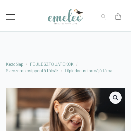
for:
Search
for:
Kezdőlap
FEJLESZTŐ JÁTÉKOK
Szenzoros csippentő tálcák
Diplodocus formájú tálca