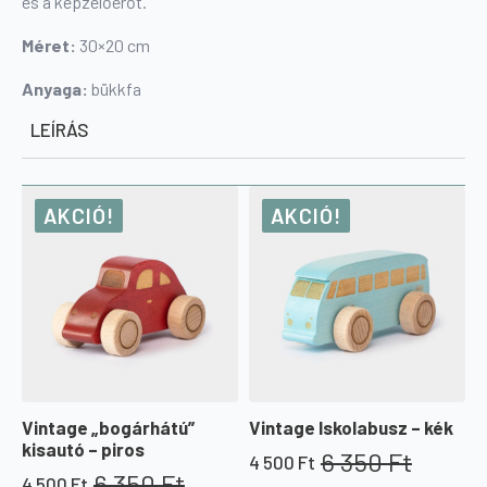
és a képzelőerőt.
Méret:
30×20 cm
Anyaga:
bükkfa
LEÍRÁS
AKCIÓ!
AKCIÓ!
Vintage „bogárhátú”
Vintage Iskolabusz – kék
kisautó – piros
6 350
Ft
4 500
Ft
Original
Current
6 350
Ft
4 500
Ft