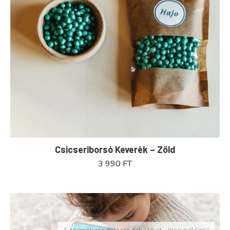
Csicseriborsó Keverék – Zöld
3 990
FT