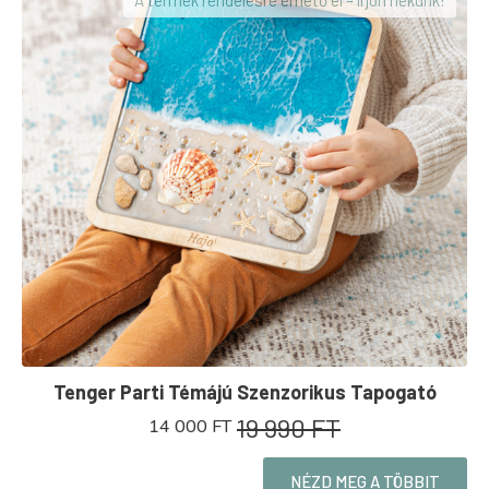
A termék rendelésre érhető el – írjon nekünk!
Tenger Parti Témájú Szenzorikus Tapogató
19 990
FT
14 000
FT
ORIGINAL
CURRENT
PRICE
PRICE
WAS:
IS:
NÉZD MEG A TÖBBIT