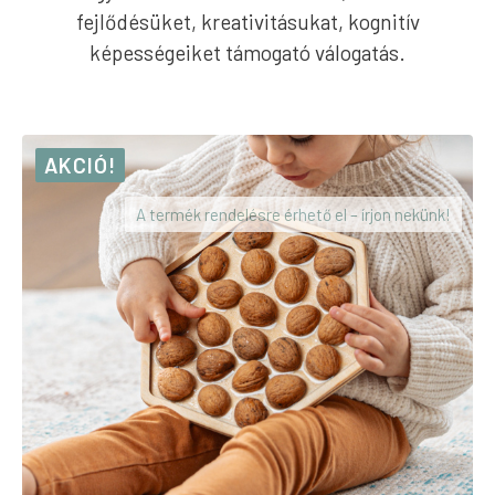
fejlődésüket, kreativitásukat, kognitív
képességeiket támogató válogatás.
AKCIÓ!
A termék rendelésre érhető el – írjon nekünk!