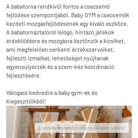
A babatorna rendkívül fontos a csecsemő
fejlődése szempontjából. Baby GYM a csecsemők
kezdeti mozgásfejlődésének egy kiváló eszköze.
A babatornáztatóról lelógó, hintázó játékok
érdeklődésre és mozgásra ösztönzik a kicsiket,
ami megfelelően serkenti érzékszerveiket,
fejleszti izmaikat, lehetőséget nyújtanak
egyensúlyérzék és a szem-kéz koordináció
fejlesztésére.
Válogass kedvedre a baby gym-ek és
kiegészítőikből!
A termék rendelésre érhető el – írjon nekünk!