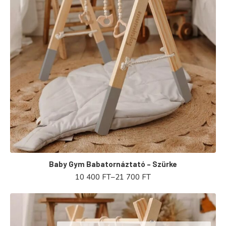
Baby Gym Babatornáztató – Szürke
10 400
FT
–
21 700
FT
ÁRTARTOMÁNY:
10
400 FT
-
21