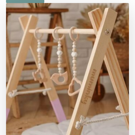
-
21
700 FT