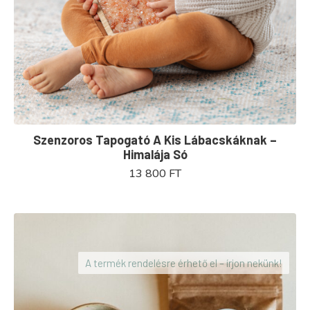
Szenzoros Tapogató A Kis Lábacskáknak –
Himalája Só
13 800
FT
A termék rendelésre érhető el – írjon nekünk!