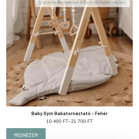
700 FT
A termék rendelésre érhető el – írjon nekünk!
Baby Gym Babatornáztató – Fehér
10 400
FT
–
21 700
FT
ÁRTARTOMÁNY:
10
400 FT
MEGNÉZEM