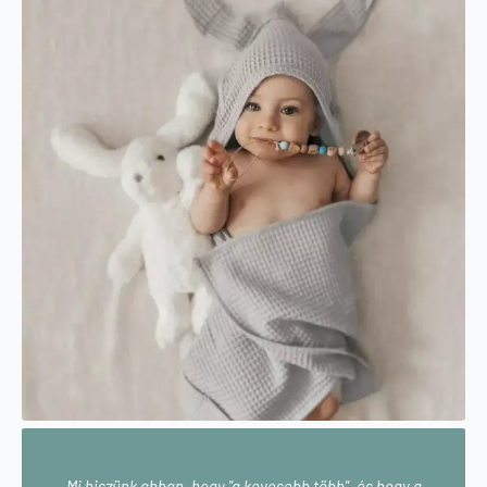
Mi hiszünk abban, hogy "a kevesebb több", és hogy a