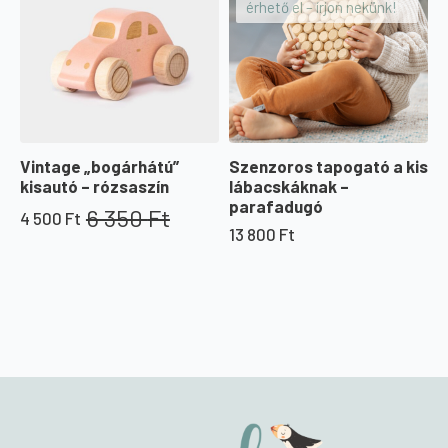
érhető el – írjon nekünk!
Vintage „bogárhátú”
Szenzoros tapogató a kis
kisautó – rózsaszín
lábacskáknak –
parafadugó
6 350
Ft
4 500
Ft
Original
Current
13 800
Ft
price
price
was:
is:
6
4
350 Ft.
500 Ft.