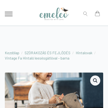
for:
Search
for:
Kezdőlap
SZÓRAKOZÁS ÉS FEJLŐDÉS
Hintalovak
Vintage Fa Hintaló leesésgátlóval – barna