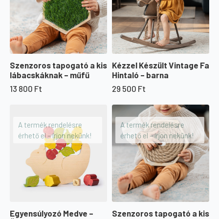
Szenzoros tapogató a kis
Kézzel Készült Vintage Fa
lábacskáknak – műfű
Hintaló – barna
13 800
Ft
29 500
Ft
A termék rendelésre
A termék rendelésre
érhető el – írjon nekünk!
érhető el – írjon nekünk!
Egyensúlyozó Medve –
Szenzoros tapogató a kis