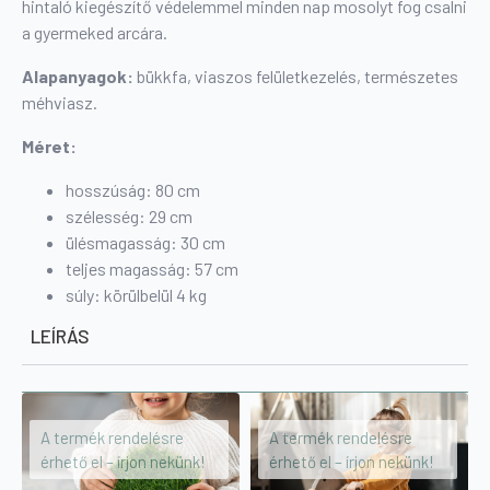
hintaló kiegészítő védelemmel minden nap mosolyt fog csalni
a gyermeked arcára.
Alapanyagok:
bükkfa, viaszos felületkezelés, természetes
méhviasz.
Méret:
hosszúság: 80 cm
szélesség: 29 cm
ülésmagasság: 30 cm
teljes magasság: 57 cm
súly: körülbelül 4 kg
LEÍRÁS
A termék rendelésre
A termék rendelésre
érhető el – írjon nekünk!
érhető el – írjon nekünk!