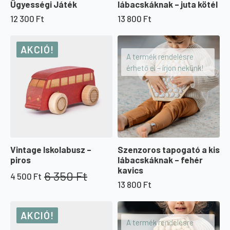
Ügyességi Játék
lábacskáknak – juta kötél
12 300
Ft
13 800
Ft
AKCIÓ!
A termék rendelésre
érhető el – írjon nekünk!
Vintage Iskolabusz –
Szenzoros tapogató a kis
piros
lábacskáknak – fehér
kavics
6 350
Ft
4 500
Ft
Original
Current
13 800
Ft
price
price
was:
is:
6
4
AKCIÓ!
350 Ft.
500 Ft.
A termék rendelésre