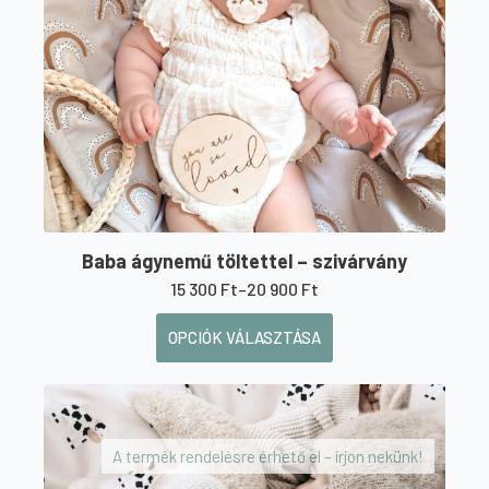
a
termékoldalon
választhatók
ki
Baba ágynemű töltettel – szivárvány
15 300
Ft
–
20 900
Ft
Ártartomány:
15
Ennek
OPCIÓK VÁLASZTÁSA
300 Ft
a
-
20
terméknek
900 Ft
több
variációja
A termék rendelésre érhető el – írjon nekünk!
van.