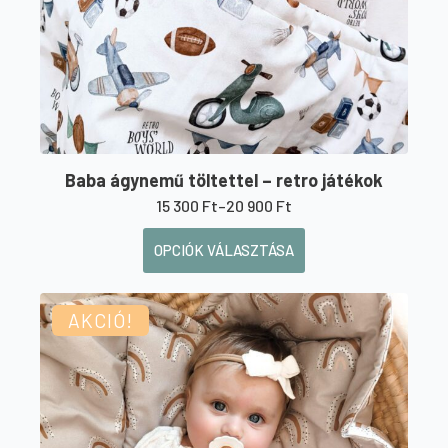
választhatók
ki
Baba ágynemű töltettel – retro játékok
15 300
Ft
–
20 900
Ft
Ártartomány:
15
Ennek
OPCIÓK VÁLASZTÁSA
300 Ft
a
-
20
terméknek
900 Ft
AKCIÓ!
több
variációja
van.
A
változatok