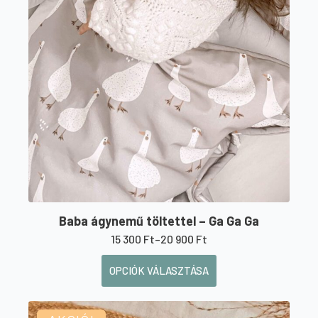
variációja
van.
A
változatok
a
termékoldalon
választhatók
ki
Baba ágynemű töltettel – Ga Ga Ga
15 300
Ft
–
20 900
Ft
Ártartomány:
15
Ennek
OPCIÓK VÁLASZTÁSA
300 Ft
a
-
20
terméknek
900 Ft