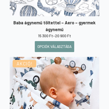
Baba ágynemű töltettel – Aero – gyermek
ágynemű
15 300
Ft
–
20 900
Ft
Ártartomány:
15
Ennek
OPCIÓK VÁLASZTÁSA
300 Ft
a
-
20
terméknek
900 Ft
AKCIÓ!
több
variációja
van.
A
változatok
a
termékoldalon