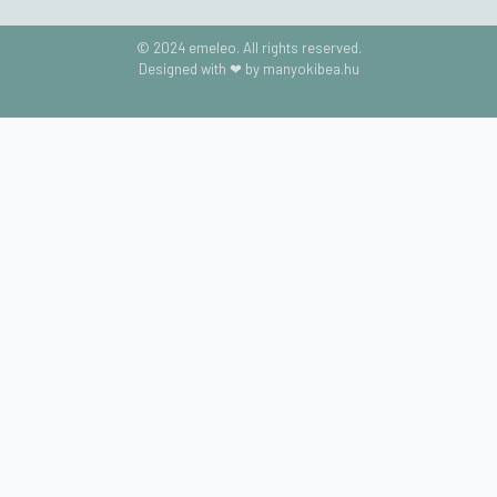
© 2024 emeleo. All rights reserved.
Designed with ❤ by manyokibea.hu