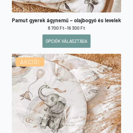
Pamut gyerek ágynemű – olajbogyó és levelek
8 700
Ft
–
16 300
Ft
Ártartomány:
8
Ennek
OPCIÓK VÁLASZTÁSA
700 Ft
a
-
16
terméknek
300 Ft
AKCIÓ!
több
variációja
van.
A
változatok
a
termékoldalon
választhatók
ki