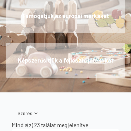
Támogatjuk az európai márkákat
Népszerűsítjük a fejlesztő játékokat
Szűrés
Sorted
Mind a(z) 23 találat megjelenítve