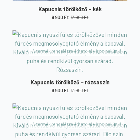
Kapucnis törölköző – kék
9 900
Ft
13 900
Ft
Original
Current
price
price
was:
is:
13
9
900 Ft.
900 Ft.
A termék rendelésre érhető el – írjon nekünk!
Kapucnis törölköző – rózsaszín
9 900
Ft
13 900
Ft
Original
Current
price
price
was:
is:
13
9
900 Ft.
900 Ft.
A termék rendelésre érhető el – írjon nekünk!