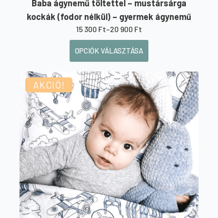
Baba ágynemű töltettel – mustársárga
kockák (fodor nélkül) – gyermek ágynemű
15 300
Ft
–
20 900
Ft
Ártartomány:
15
Ennek
OPCIÓK VÁLASZTÁSA
300 Ft
a
-
20
terméknek
900 Ft
AKCIÓ!
több
variációja
van.
A
változatok
a
termékoldalon
választhatók
ki