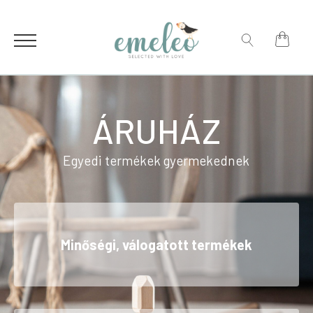
Search
for:
Search
for:
ÁRUHÁZ
Egyedi termékek gyermekednek
Minőségi, válogatott termékek