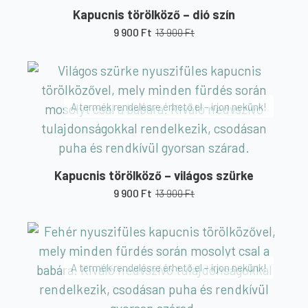
Kapucnis törölköző – dió szín
9 900
Ft
13 900
Ft
Original
Current
price
price
was:
is:
13
9
900 Ft.
900 Ft.
A termék rendelésre érhető el – írjon nekünk!
Kapucnis törölköző – világos szürke
9 900
Ft
13 900
Ft
Original
Current
price
price
was:
is:
13
9
900 Ft.
900 Ft.
A termék rendelésre érhető el – írjon nekünk!