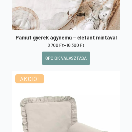
Pamut gyerek ágynemű – elefánt mintával
8 700
Ft
–
16 300
Ft
Ártartomány:
8
Ennek
OPCIÓK VÁLASZTÁSA
700 Ft
a
-
16
terméknek
300 Ft
AKCIÓ!
több
variációja
van.
A
változatok
a
termékoldalon