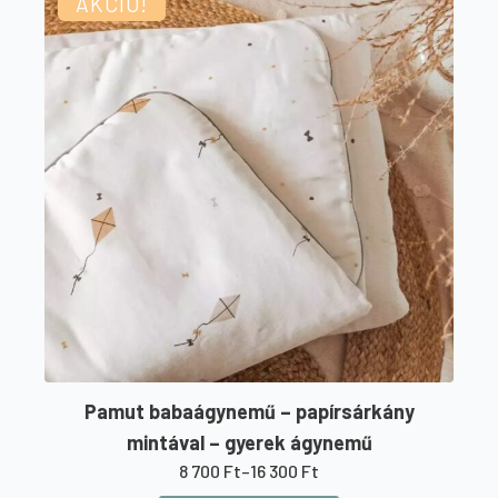
AKCIÓ!
több
variációja
van.
A
változatok
a
termékoldalon
választhatók
ki
Pamut babaágynemű – papírsárkány
mintával – gyerek ágynemű
8 700
Ft
–
16 300
Ft
Ártartomány: