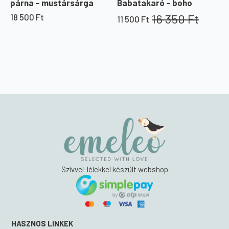
párna – mustársárga
Babatakaró – boho
16 350
Ft
18 500
Ft
11 500
Ft
Original
Current
price
price
was:
is:
16
11
350 Ft.
500 Ft.
Szívvel-lélekkel készült webshop
HASZNOS LINKEK