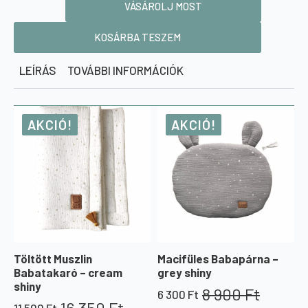
11
gyerek
VÁSÁROLJ MOST
ágynemű
400 Ft
-
szürke
KOSÁRBA TESZEM
mennyiség
LEÍRÁS
TOVÁBBI INFORMÁCIÓK
AKCIÓ!
AKCIÓ!
Töltött Muszlin
Macifüles Babapárna –
Babatakaró – cream
grey shiny
shiny
8 900
Ft
6 300
Ft
Original
Current
16 350
Ft