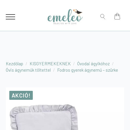
for:
Search
for:
Kezdőlap
KISGYERMEKEKNEK
Óvodai ágyikóhoz
Óvis ágyneműk töltettel
Fodros gyerek ágynemű – szürke
AKCIÓ!