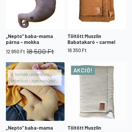
„Nepto” baba-mama
Töltött Muszlin
párna – mokka
Babatakaró – carmel
18 500
Ft
16 350
Ft
12 950
Ft
Original
Current
price
price
was:
is:
AKCIÓ!
18
12
A termék rendelésre
500 Ft.
950 Ft.
érhető el – írjon nekünk!
„Nepto” baba-mama
Töltött Muszlin