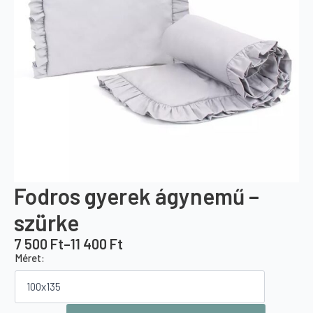
Fodros gyerek ágynemű –
szürke
7 500
Ft
–
11 400
Ft
Ártartomány:
Méret:
7
500 Ft
-
Fodros