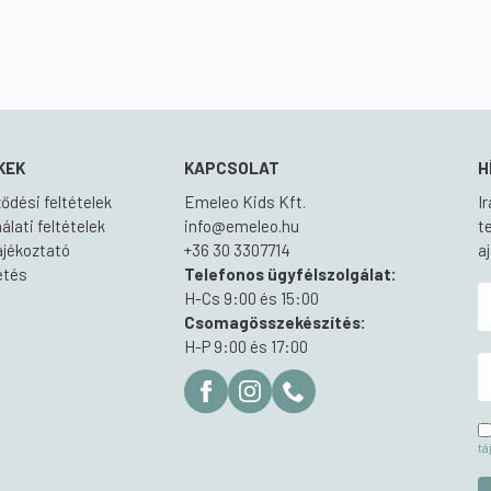
was:
is:
18
12
500 Ft.
950 Ft.
KEK
KAPCSOLAT
H
ődési feltételek
Emeleo Kids Kft.
I
lati feltételek
info@emeleo.hu
t
ájékoztató
+36 30 3307714
a
zetés
Telefonos ügyfélszolgálat:
H-Cs 9:00 és 15:00
Csomagösszekészítés:
H-P 9:00 és 17:00
tá