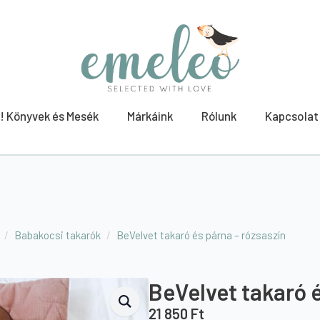
! Könyvek és Mesék
Márkáink
Rólunk
Kapcsolat
Babakocsi takarók
BeVelvet takaró és párna – rózsaszín
BeVelvet takaró é
21 850
Ft