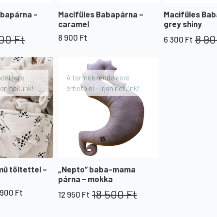
abapárna –
Macifüles Babapárna –
Macifüles Bab
caramel
grey shiny
900
Ft
8 9
8 900
Ft
6 300
Ft
Original
Current
price
price
was:
is:
8
6
ndelésre
A termék rendelésre
900 Ft.
300 Ft.
rjon nekünk!
érhető el – írjon nekünk!
 töltettel –
„Nepto” baba-mama
párna – mokka
18 500
Ft
 900
Ft
12 950
Ft
:
Original
Current
price
price