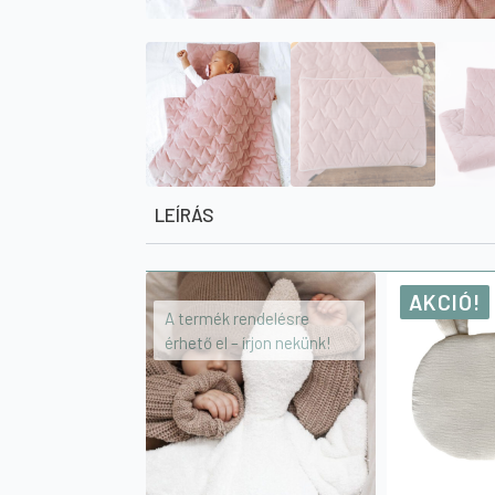
LEÍRÁS
AKCIÓ!
A termék rendelésre
érhető el – írjon nekünk!