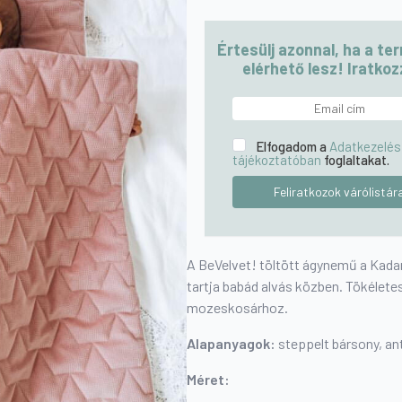
Értesülj azonnal, ha a te
elérhető lesz! Iratkozz
Elfogadom a
Adatkezelés
tájékoztatóban
foglaltakat.
A BeVelvet! töltött ágynemű a Kadar
tartja babád alvás közben. Tökélete
mozeskosárhoz.
Alapanyagok:
steppelt bársony, ant
Méret: