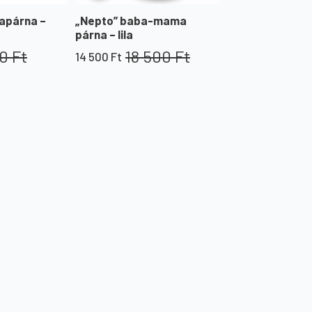
apárna –
„Nepto” baba-mama
párna – lila
00
Ft
18 500
Ft
14 500
Ft
Original
Current
price
price
was:
is:
18
14
500 Ft.
500 Ft.