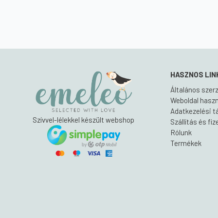
was:
is:
-
8
6
20
900 Ft.
300 Ft.
900 Ft
HASZNOS LIN
Általános szerz
Weboldal haszná
Adatkezelési t
Szívvel-lélekkel készült webshop
Szállítás és fi
Rólunk
Termékek