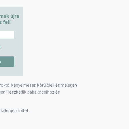
rmék újra
 fel!
i
o-tól kényelmesen körülöleli és melegen
sen illeszkedik babakocsihoz és
iallergén töltet.