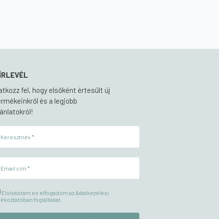
ÍRLEVÉL
ratkozz fel, hogy elsőként értesült új
ermékeinkről és a legjobb
jánlatokról!
Elolvastam és elfogadom az Adatkezelési
jékoztatóban foglaltakat.