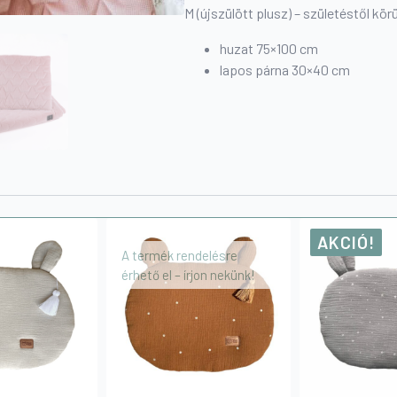
M (újszülött plusz) – születéstől kör
huzat 75×100 cm
lapos párna 30×40 cm
AKCIÓ!
A termék rendelésre
érhető el – írjon nekünk!