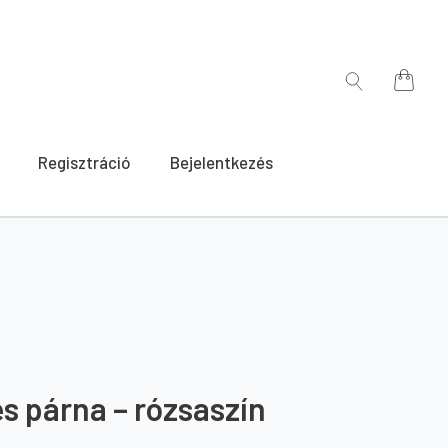
for:
Search
for:
Regisztráció
Bejelentkezés
s párna – rózsaszín