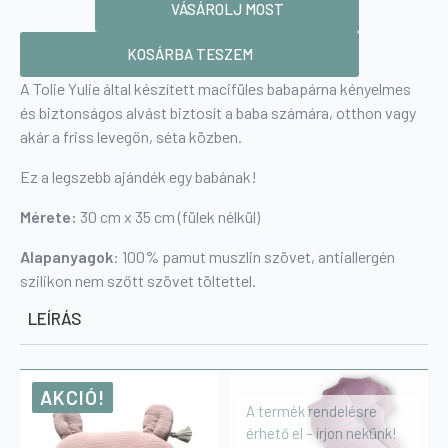
Babapárna
VÁSÁROLJ MOST
-
elephant
gold
KOSÁRBA TESZEM
mennyiség
A Tolie Yulie által készített macifüles babapárna kényelmes
és biztonságos alvást biztosít a baba számára, otthon vagy
akár a friss levegőn, séta közben.
Ez a legszebb ajándék egy babának!
Mérete:
30 cm x 35 cm (fülek nélkül)
Alapanyagok
: 100% pamut muszlin szövet, antiallergén
szilikon nem szőtt szövet töltettel.
LEÍRÁS
AKCIÓ!
A termék rendelésre
érhető el – írjon nekünk!