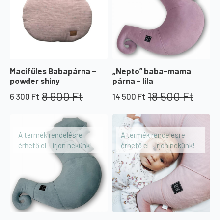
Macifüles Babapárna –
„Nepto” baba-mama
powder shiny
párna – lila
8 900
Ft
18 500
Ft
6 300
Ft
14 500
Ft
Original
Current
Original
Current
price
price
price
price
was:
is:
was:
is:
8
6
18
14
A termék rendelésre
A termék rendelésre
900 Ft.
300 Ft.
500 Ft.
500 Ft.
érhető el – írjon nekünk!
érhető el – írjon nekünk!