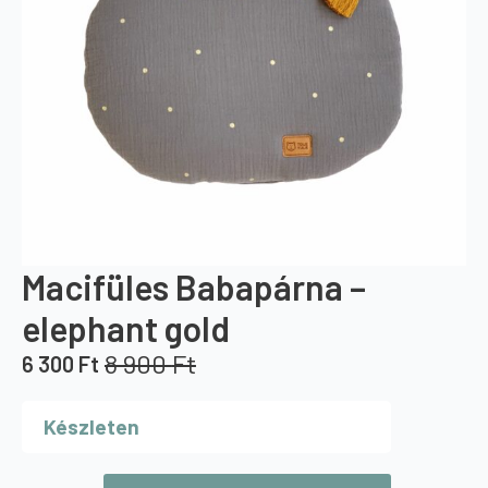
Macifüles Babapárna –
elephant gold
8 900
Ft
6 300
Ft
Original
Current
price
price
Készleten
was:
is:
8
6
900 Ft.
300 Ft.
Macifüles