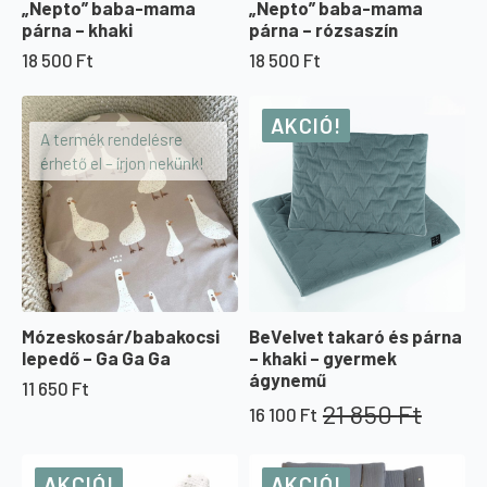
„Nepto” baba-mama
„Nepto” baba-mama
párna – khaki
párna – rózsaszín
18 500
Ft
18 500
Ft
AKCIÓ!
A termék rendelésre
érhető el – írjon nekünk!
Mózeskosár/babakocsi
BeVelvet takaró és párna
lepedő – Ga Ga Ga
– khaki – gyermek
ágynemű
11 650
Ft
21 850
Ft
16 100
Ft
Original
Current
price
price
was:
is:
AKCIÓ!
AKCIÓ!