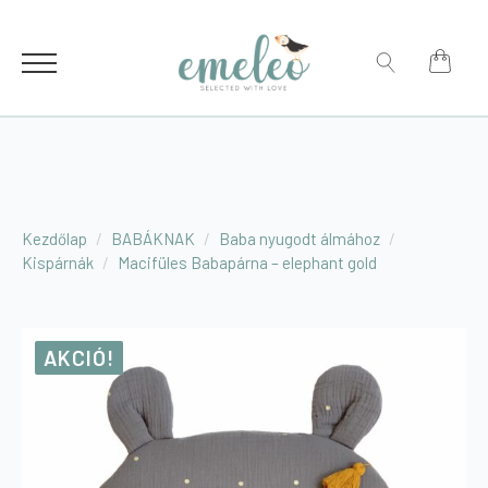
for:
Search
for:
Kezdőlap
BABÁKNAK
Baba nyugodt álmához
Kispárnák
Macifüles Babapárna – elephant gold
AKCIÓ!