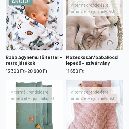
AKCIÓ!
A termék rendelésre
érhető el – írjon nekünk!
Baba ágynemű töltettel –
Mózeskosár/babakocsi
retro játékok
lepedő – szivárvány
15 300
Ft
–
20 900
Ft
11 650
Ft
Ártartomány:
15
300 Ft
-
A termék rendelésre
A termék rendelésre
20
érhető el – írjon nekünk!
érhető el – írjon nekünk!
900 Ft