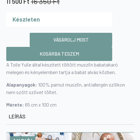
16 350
Ft
11 500
Ft
Original
Current
price
price
Készleten
was:
is:
16
11
350 Ft.
500 Ft.
Töltött
Muszlin
VÁSÁROLJ MOST
Babatakaró
-
cream
KOSÁRBA TESZEM
shiny
mennyiség
A Tolie Yulie által készített töltött muszlin babatakaró
melegen és kényelemben tartja a babát alvás közben.
Alapanyagok
:
100% pamut muszlin, antiallergén szilikon
nem szőtt szövet töltet.
Mérete:
65 cm x 100 cm
LEÍRÁS