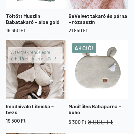
Töltött Muszlin
BeVelvet takaró és párna
Babatakaró – aloe gold
– rózsaszín
16 350
Ft
21 850
Ft
AKCIÓ!
A termék rendelésre
érhető el – írjon nekünk!
Imádnivaló Libuska –
Macifüles Babapárna –
bézs
boho
8 900
Ft
19 500
Ft
6 300
Ft
Original
Current
price
price