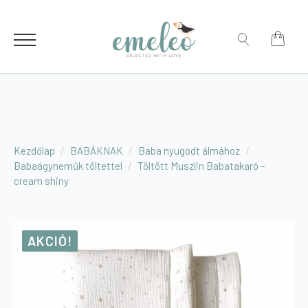
for:
Search
for:
Kezdőlap
BABÁKNAK
Baba nyugodt álmához
Babaágyneműk töltettel
Töltött Muszlin Babatakaró –
cream shiny
AKCIÓ!