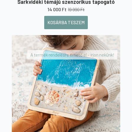
Sarkvidéki témájú szenzorikus tapogató
14 000
Ft
19 990
Ft
Original
Current
price
price
KOSÁRBA TESZEM
was:
is:
19
14
990 Ft.
000 Ft.
A termék rendelésre érhető el – írjon nekünk!