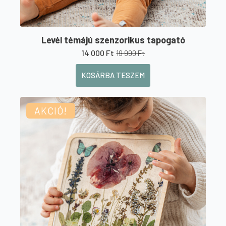
Levél témájú szenzorikus tapogató
14 000
Ft
19 990
Ft
Original
Current
price
price
KOSÁRBA TESZEM
was:
is:
19
14
990 Ft.
000 Ft.
AKCIÓ!