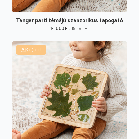
Tenger parti témájú szenzorikus tapogató
14 000
Ft
19 990
Ft
Original
Current
price
price
was:
is:
19
14
AKCIÓ!
990 Ft.
000 Ft.