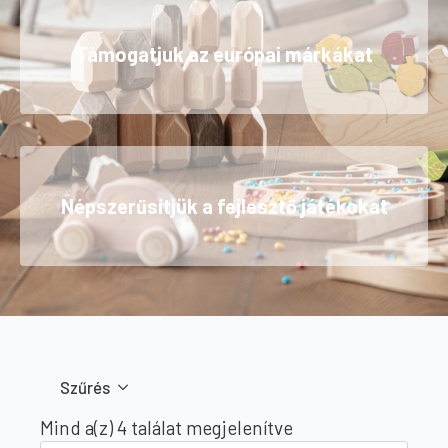
Támogatjuk az európai márkákat
Népszerűsítjük a fejlesztő játékokat
Szűrés
Sorted
Mind a(z) 4 találat megjelenítve