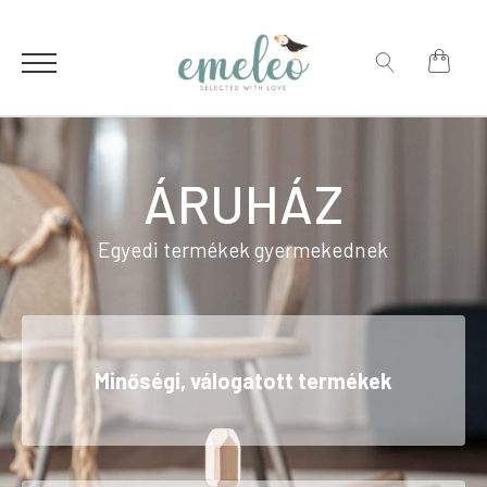
for:
Search
for:
ÁRUHÁZ
Egyedi termékek gyermekednek
Minőségi, válogatott termékek