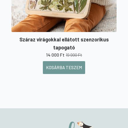
Száraz virágokkal ellátott szenzorikus
tapogató
14 000
Ft
19 990
Ft
Original
Current
price
price
KOSÁRBA TESZEM
was:
is:
19
14
990 Ft.
000 Ft.