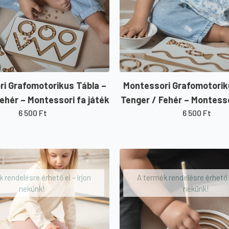
i Grafomotorikus Tábla –
Montessori Grafomotorik
ehér – Montessori fa játék
Tenger / Fehér – Montesso
6 500
Ft
6 500
Ft
 rendelésre érhető el – írjon
A termék rendelésre érhető e
nekünk!
nekünk!