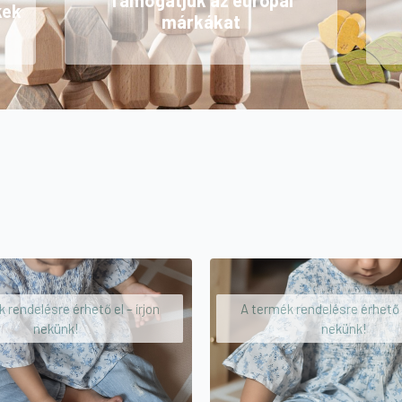
Támogatjuk az európai
kek
márkákat
 rendelésre érhető el – írjon
A termék rendelésre érhető e
nekünk!
nekünk!