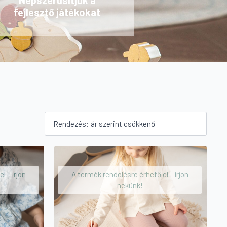
Népszerűsítjük a
fejlesztő játékokat
l – írjon
A termék rendelésre érhető el – írjon
nekünk!