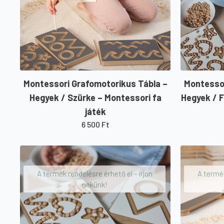
Montessori Grafomotorikus Tábla –
Montessor
Hegyek / Szürke – Montessori fa
Hegyek / F
játék
6 500
Ft
A termék rendelésre érhető el – írjon
A termék
nekünk!