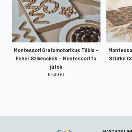
Montessori Grafomotorikus Tábla –
Montessor
Fehér Szívecskék – Montessori fa
Szürke Cs
játék
6 500
Ft
HASZNOS LIN