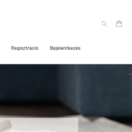
for:
Search
for:
Regisztráció
Bejelentkezés