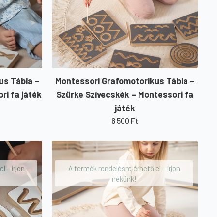
us Tábla –
Montessori Grafomotorikus Tábla –
ri fa játék
Szürke Szívecskék – Montessori fa
játék
6 500
Ft
l – írjon
A termék rendelésre érhető el – írjon
nekünk!