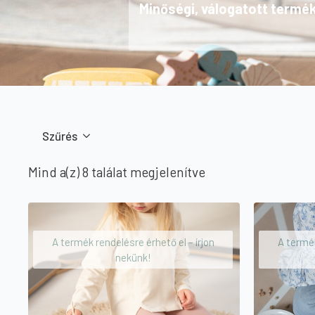
Minőségi, válogatott termé
Szűrés
Sorted
Mind a(z) 8 találat megjelenítve
by
price:
high
A termék rendelésre érhető el – írjon
A termék
to
nekünk!
low