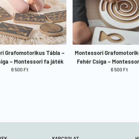
i Grafomotorikus Tábla –
Montessori Grafomotorik
iga – Montessori fa játék
Fehér Csiga – Montessori
6 500
Ft
6 500
Ft
KEK
KAPCSOLAT
H