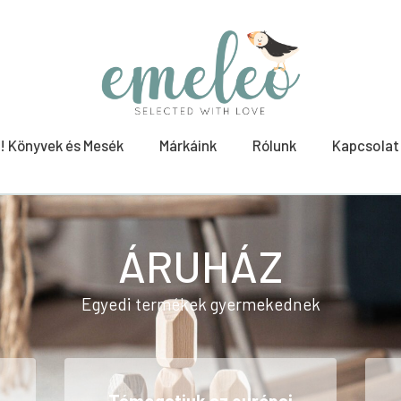
! Könyvek és Mesék
Márkáink
Rólunk
Kapcsolat
ÁRUHÁZ
Egyedi termékek gyermekednek