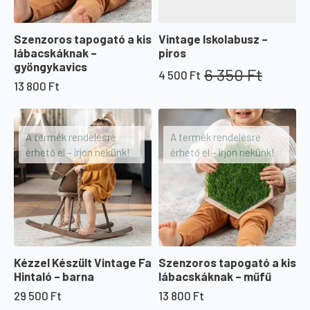
Szenzoros tapogató a kis
Vintage Iskolabusz –
lábacskáknak –
piros
gyöngykavics
6 350
Ft
4 500
Ft
Original
Current
13 800
Ft
price
price
was:
is:
6
4
350 Ft.
500 Ft.
A termék rendelésre
A termék rendelésre
érhető el – írjon nekünk!
érhető el – írjon nekünk!
Kézzel Készült Vintage Fa
Szenzoros tapogató a kis
Hintaló – barna
lábacskáknak – műfű
29 500
Ft
13 800
Ft