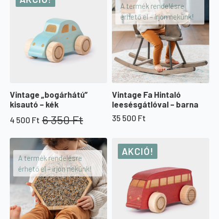
A termék rendelésre
érhető el – írjon nekünk!
Vintage „bogárhátú”
Vintage Fa Hintaló
kisautó – kék
leesésgátlóval – barna
6 350
Ft
35 500
Ft
4 500
Ft
Original
Current
price
price
was:
is:
AKCIÓ!
6
4
A termék rendelésre
350 Ft.
500 Ft.
érhető el – írjon nekünk!