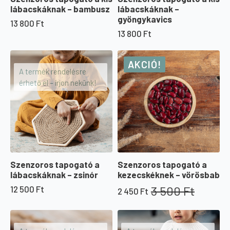
lábacskáknak – bambusz
lábacskáknak –
gyöngykavics
13 800
Ft
13 800
Ft
AKCIÓ!
A termék rendelésre
érhető el – írjon nekünk!
Szenzoros tapogató a
Szenzoros tapogató a
lábacskáknak – zsinór
kezecskéknek – vörösbab
3 500
Ft
12 500
Ft
2 450
Ft
Original
Current
price
price
was:
is:
3
2