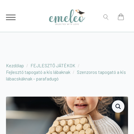
for:
Search
for:
Kezdőlap
FEJLESZTŐ JÁTÉKOK
Fejlesztő tapogató a kis lábaknak
Szenzoros tapogató a kis
lábacskáknak – parafadugó