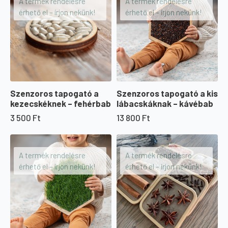
A termék rendelésre
A termék rendelésre
500 Ft.
450 Ft.
érhető el – írjon nekünk!
érhető el – írjon nekünk!
Szenzoros tapogató a
Szenzoros tapogató a kis
kezecskéknek – fehérbab
lábacskáknak – kávébab
3 500
Ft
13 800
Ft
A termék rendelésre
A termék rendelésre
érhető el – írjon nekünk!
érhető el – írjon nekünk!