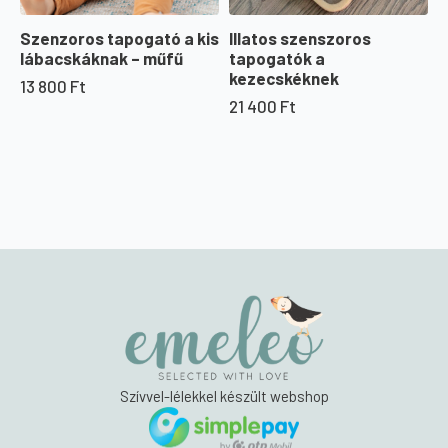
Szenzoros tapogató a kis
Illatos szenszoros
lábacskáknak – műfű
tapogatók a
kezecskéknek
13 800
Ft
21 400
Ft
Szívvel-lélekkel készült webshop