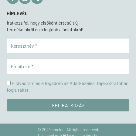
HÍRLEVÉL
Iratkozz fel, hogy elsőként értesült új
termékeinkről és a legjobb ajánlatokról!
Elolvastam és elfogadom az Adatkezelési tájékoztatóban
foglaltakat.
© 2024 emeleo. All rights reserved.
Designed with ❤ by manyokibea.hu