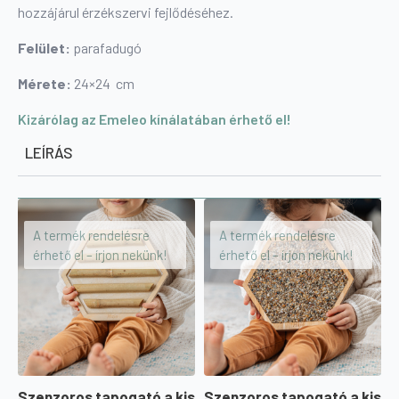
hozzájárul érzékszervi fejlődéséhez.
Felület:
parafadugó
Mérete:
24×24 cm
Kizárólag az Emeleo kínálatában érhető el!
LEÍRÁS
A termék rendelésre
A termék rendelésre
érhető el – írjon nekünk!
érhető el – írjon nekünk!
Szenzoros tapogató a kis
Szenzoros tapogató a kis