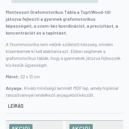
Montessori Grafomotorikus Tábla a TuptiWood-től
játszva fejleszti a gyermek grafomotorikus
képességeit, a szem-kéz koordinációt, a precizitást, a
koncentrációt és a tapintást.
A finommotorika nem velünk született készség, minden
kisembernek ki kell alakítania azt. Ebben segítenek a
grafomotorikus táblák, hogy a gyermekek játszva fejlesszék
kis kezük ügyességét.
Méret:
22 x 13 cm
Anyaga:
Kiváló minőségű laminált MDF lap, amely higiéniai
tanúsítvánnyal rendelkező anyagokból készült.
LEÍRÁS
AKCIÓ!
AKCIÓ!