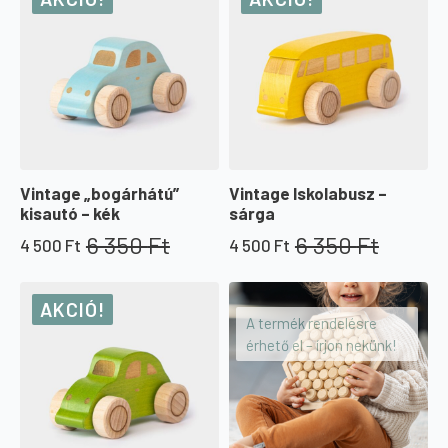
Vintage „bogárhátú”
Vintage Iskolabusz –
kisautó – kék
sárga
6 350
Ft
6 350
Ft
4 500
Ft
4 500
Ft
Original
Current
Original
Current
price
price
price
price
was:
is:
was:
is:
AKCIÓ!
6
4
6
4
A termék rendelésre
350 Ft.
500 Ft.
350 Ft.
500 Ft.
érhető el – írjon nekünk!