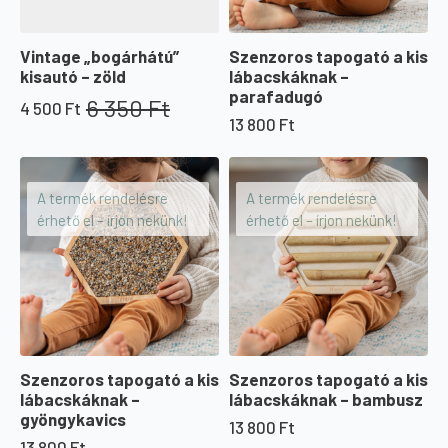
Vintage „bogárhátú”
Szenzoros tapogató a kis
kisautó – zöld
lábacskáknak –
parafadugó
6 350
Ft
4 500
Ft
Original
Current
13 800
Ft
price
price
was:
is:
6
4
350 Ft.
500 Ft.
A termék rendelésre
A termék rendelésre
érhető el – írjon nekünk!
érhető el – írjon nekünk!
Szenzoros tapogató a kis
Szenzoros tapogató a kis
lábacskáknak –
lábacskáknak – bambusz
gyöngykavics
13 800
Ft
13 800
Ft