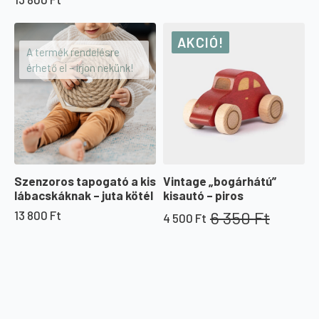
AKCIÓ!
A termék rendelésre
érhető el – írjon nekünk!
Szenzoros tapogató a kis
Vintage „bogárhátú”
lábacskáknak – juta kötél
kisautó – piros
6 350
Ft
13 800
Ft
4 500
Ft
Original
Current
price
price
was:
is:
6
4
350 Ft.
500 Ft.