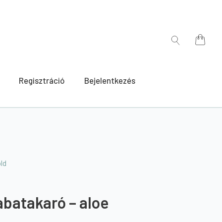
for:
Search
for:
Regisztráció
Bejelentkezés
old
abatakaró – aloe