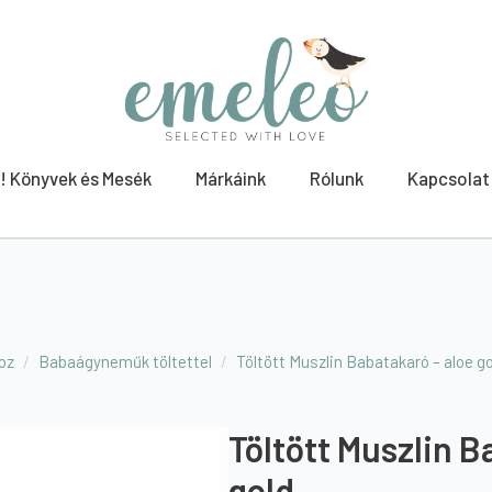
! Könyvek és Mesék
Márkáink
Rólunk
Kapcsolat
oz
Babaágyneműk töltettel
Töltött Muszlin Babatakaró – aloe g
Töltött Muszlin B
gold