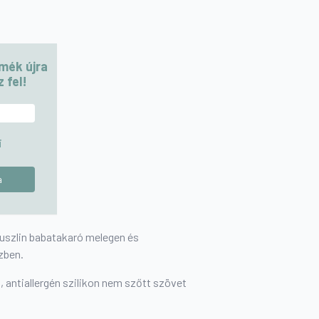
rmék újra
 fel!
i
t muszlin babatakaró melegen és
zben.
antiallergén szilikon nem szőtt szövet