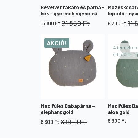
BeVelvet takaró és párna –
Mózeskosár
kék – gyermek ágynemű
lepedő – nyu
21 850
Ft
11 
16 100
Ft
8 200
Ft
Original
Current
Original
Current
price
price
price
price
was:
is:
was:
is:
AKCIÓ!
21
16
11
8
A termék re
850 Ft.
100 Ft.
650 Ft.
200 Ft.
érhető el – í
Macifüles Babapárna –
Macifüles B
elephant gold
aloe gold
8 900
Ft
8 900
Ft
6 300
Ft
Original
Current
price
price
was:
is: