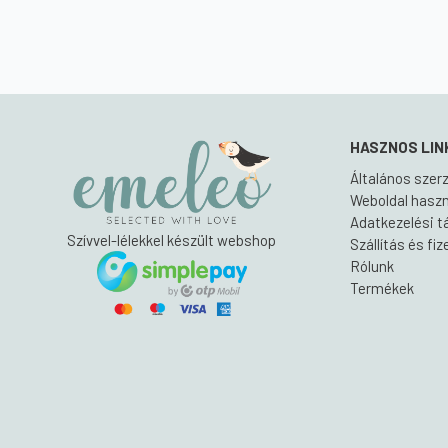
8
6
900 Ft.
300 Ft.
HASZNOS LIN
Általános szerz
Weboldal haszná
Adatkezelési t
Szívvel-lélekkel készült webshop
Szállítás és fi
Rólunk
Termékek