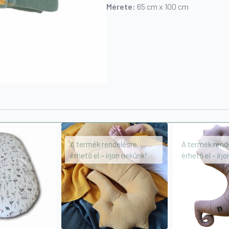
Mérete:
65 cm x 100 cm
A termék rendelésre
A termék rend
érhető el – írjon nekünk!
érhető el – írj