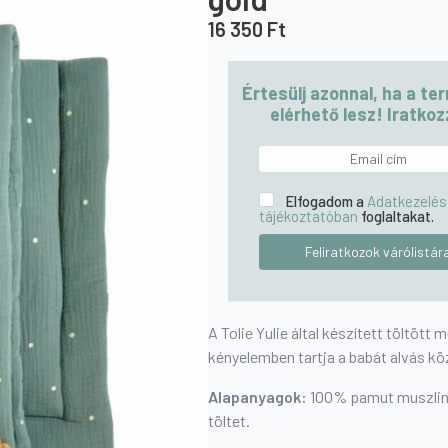
16 350
Ft
Értesülj azonnal, ha a te
elérhető lesz! Iratkozz
Elfogadom a
Adatkezelés
tájékoztatóban
foglaltakat.
A Tolie Yulie által készített töltöt
kényelemben tartja a babát alvás kö
Alapanyagok
:
100% pamut muszlin, 
töltet.