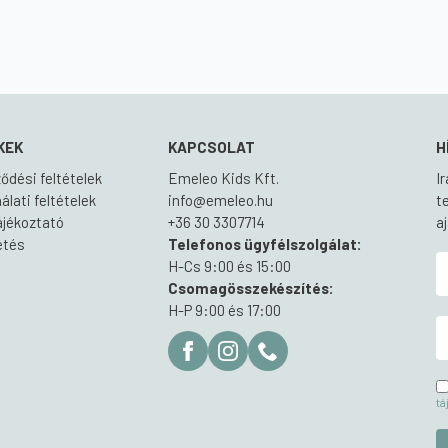
KEK
KAPCSOLAT
H
ődési feltételek
Emeleo Kids Kft.
I
lati feltételek
info@emeleo.hu
t
ájékoztató
+36 30 3307714
a
zetés
Telefonos ügyfélszolgálat:
H-Cs 9:00 és 15:00
Csomagösszekészítés:
H-P 9:00 és 17:00
tá