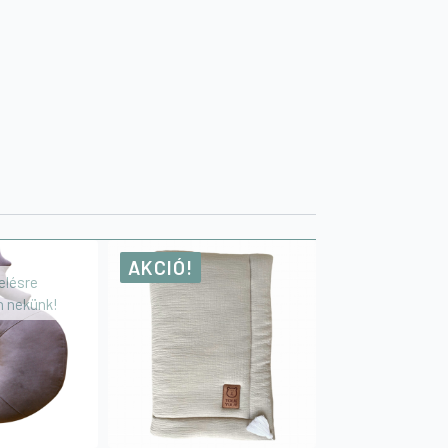
AKCIÓ!
elésre
on nekünk!