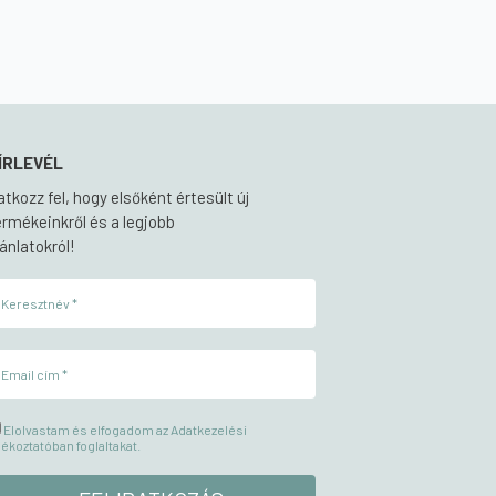
ÍRLEVÉL
ratkozz fel, hogy elsőként értesült új
ermékeinkről és a legjobb
jánlatokról!
Elolvastam és elfogadom az Adatkezelési
jékoztatóban foglaltakat.