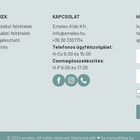
KEK
KAPCSOLAT
H
ődési feltételek
Emeleo Kids Kft.
I
lati feltételek
info@emeleo.hu
t
ájékoztató
+36 30 3307714
a
zetés
Telefonos ügyfélszolgálat:
H-Cs 9:00 és 15:00
Csomagösszekészítés:
H-P 9:00 és 17:00
tá
© 2024 emeleo. All rights reserved. Designed with ❤ by manyokibea.hu