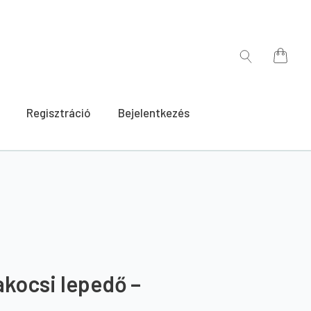
for:
Search
for:
Regisztráció
Bejelentkezés
kocsi lepedő –