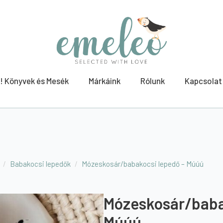
! Könyvek és Mesék
Márkáink
Rólunk
Kapcsolat
Babakocsi lepedők
Mózeskosár/babakocsi lepedő – Múúú
Mózeskosár/baba
Múúú