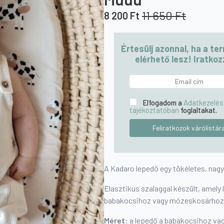
11 650
Ft
8 200
Ft
Original
Current
price
price
was:
is:
Értesülj azonnal, ha a te
11
8
elérhető lesz! Iratkozz
650 Ft.
200 Ft.
Elfogadom a
Adatkezelés
tájékoztatóban
foglaltakat.
A Kadaro lepedő egy tökéletes, nagy
Elasztikus szalaggal készült, amely 
babakocsihoz vagy mózeskosárhoz
Méret:
a lepedő a babakocsihoz va