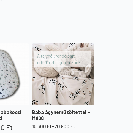
A termék rendelésre
érhető el – írjon nekünk!
abakocsi
Baba ágynemű töltettel –
i
Múúú
50
Ft
15 300
Ft
–
20 900
Ft
Ártartomány: