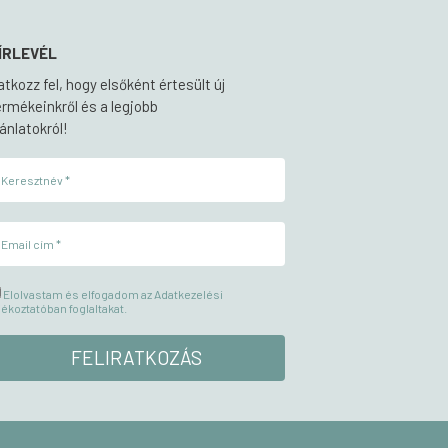
ÍRLEVÉL
ratkozz fel, hogy elsőként értesült új
ermékeinkről és a legjobb
jánlatokról!
Elolvastam és elfogadom az Adatkezelési
jékoztatóban foglaltakat.