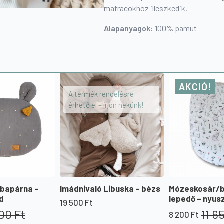
matracokhoz illeszkedik.
Alapanyagok:
100% pamut
AKCIÓ!
A termék rendelésre
érhető el – írjon nekünk!
abapárna –
Imádnivaló Libuska – bézs
Mózeskosár/b
d
lepedő – nyusz
19 500
Ft
900
Ft
11 6
8 200
Ft
Original
Current