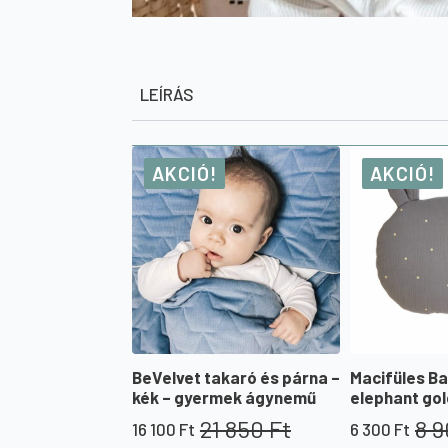
LEÍRÁS
AKCIÓ!
AKCIÓ!
BeVelvet takaró és párna –
Macifüles B
kék – gyermek ágynemű
elephant gol
21 850
Ft
8 
16 100
Ft
6 300
Ft
Original
Current
Original
Current