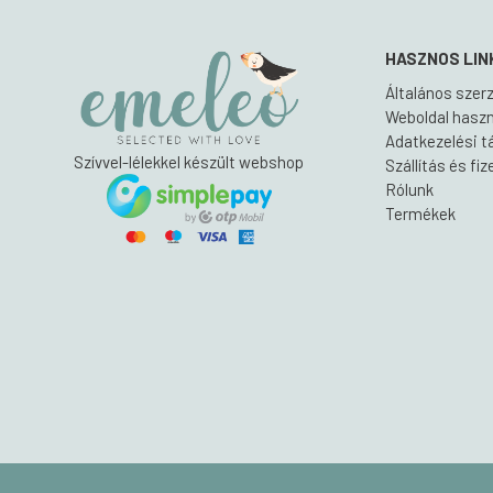
HASZNOS LIN
Általános szerz
Weboldal haszná
Adatkezelési t
Szívvel-lélekkel készült webshop
Szállítás és fi
Rólunk
Termékek