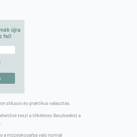
rmék újra
 fel!
i
on stílusos és praktikus választás.
lehetővé teszi a tökéletes illeszkedést a
.
gy a mózeskosárba való normál