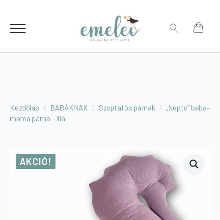
for:
Search
for:
Kezdőlap
BABÁKNAK
Szoptatós párnák
„Nepto” baba-
mama párna – lila
AKCIÓ!