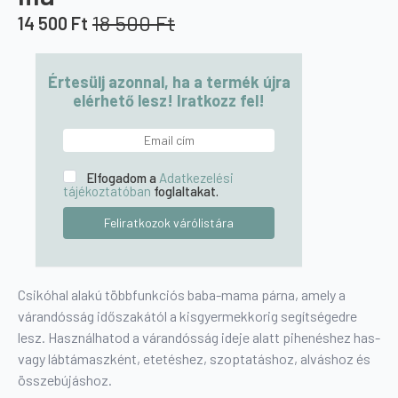
18 500
Ft
14 500
Ft
Original
Current
price
price
was:
is:
Értesülj azonnal, ha a termék újra
18
14
elérhető lesz! Iratkozz fel!
500 Ft.
500 Ft.
Elfogadom a
Adatkezelési
tájékoztatóban
foglaltakat.
Csikóhal alakú többfunkciós baba-mama párna, amely a
várandósság időszakától a kisgyermekkorig segítségedre
lesz. Használhatod a várandósság ideje alatt pihenéshez has-
vagy lábtámaszként, etetéshez, szoptatáshoz, alváshoz és
összebújáshoz.