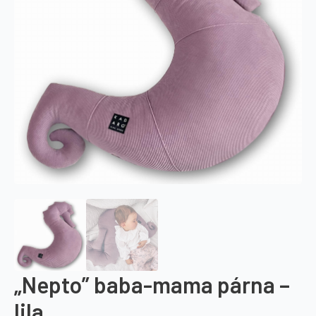
„Nepto” baba-mama párna –
lila