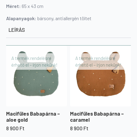
Méret:
65 x 43 cm
Alapanyagok:
bársony, antiallergén töltet
LEÍRÁS
A termék rendelésre
A termék rendelésre
érhető el – írjon nekünk!
érhető el – írjon nekünk!
Macifüles Babapárna –
Macifüles Babapárna –
aloe gold
caramel
8 900
Ft
8 900
Ft