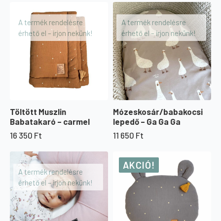
A termék rendelésre
A termék rendelésre
érhető el – írjon nekünk!
érhető el – írjon nekünk!
Töltött Muszlin
Mózeskosár/babakocsi
Babatakaró – carmel
lepedő – Ga Ga Ga
16 350
Ft
11 650
Ft
AKCIÓ!
A termék rendelésre
érhető el – írjon nekünk!