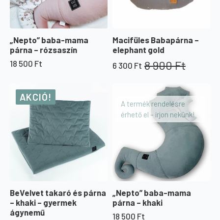
„Nepto” baba-mama
Macifüles Babapárna –
párna – rózsaszín
elephant gold
8 900
Ft
18 500
Ft
6 300
Ft
Original
Current
price
price
was:
is:
AKCIÓ!
8
6
A termék rendelésre
900 Ft.
300 Ft.
érhető el – írjon nekünk!
BeVelvet takaró és párna
„Nepto” baba-mama
– khaki – gyermek
párna – khaki
ágynemű
18 500
Ft