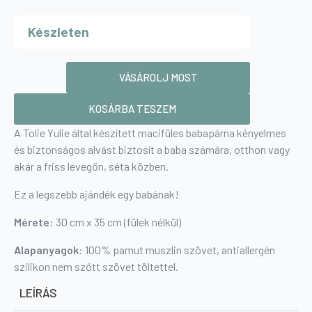
price
price
Készleten
was:
is:
8
6
900 Ft.
300 Ft.
Macifüles
Babapárna
VÁSÁROLJ MOST
-
boho
mennyiség
KOSÁRBA TESZEM
A Tolie Yulie által készített macifüles babapárna kényelmes
és biztonságos alvást biztosít a baba számára, otthon vagy
akár a friss levegőn, séta közben.
Ez a legszebb ajándék egy babának!
Mérete:
30 cm x 35 cm (fülek nélkül)
Alapanyagok
: 100% pamut muszlin szövet, antiallergén
szilikon nem szőtt szövet töltettel.
LEÍRÁS