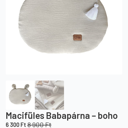
Macifüles Babapárna – boho
8 900
Ft
6 300
Ft
Original
Current