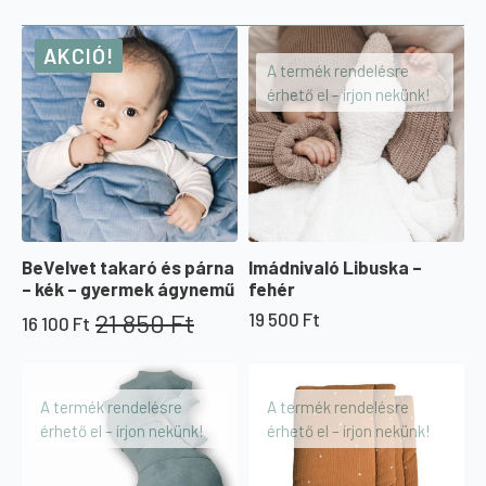
AKCIÓ!
A termék rendelésre
érhető el – írjon nekünk!
BeVelvet takaró és párna
Imádnivaló Libuska –
– kék – gyermek ágynemű
fehér
21 850
Ft
19 500
Ft
16 100
Ft
Original
Current
price
price
was:
is:
21
16
A termék rendelésre
A termék rendelésre
850 Ft.
100 Ft.
érhető el – írjon nekünk!
érhető el – írjon nekünk!