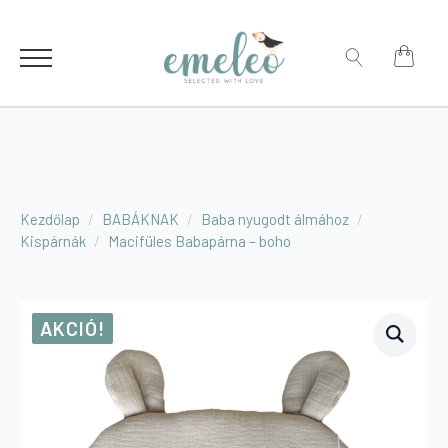
for:
Search
for:
Kezdőlap
BABÁKNAK
Baba nyugodt álmához
Kispárnák
Macifüles Babapárna – boho
AKCIÓ!