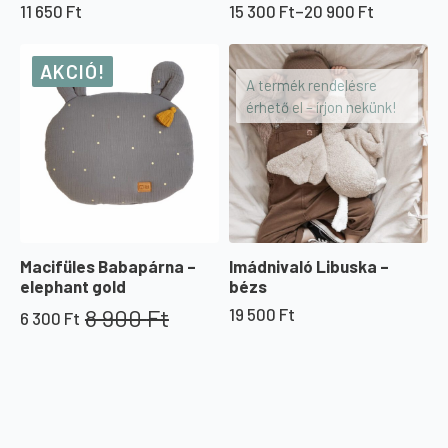
11 650
Ft
15 300
Ft
–
20 900
Ft
Ártartomány:
15
300 Ft
AKCIÓ!
-
A termék rendelésre
20
érhető el – írjon nekünk!
900 Ft
Macifüles Babapárna –
Imádnivaló Libuska –
elephant gold
bézs
8 900
Ft
19 500
Ft
6 300
Ft
Original
Current
price
price
was:
is:
8
6
900 Ft.
300 Ft.