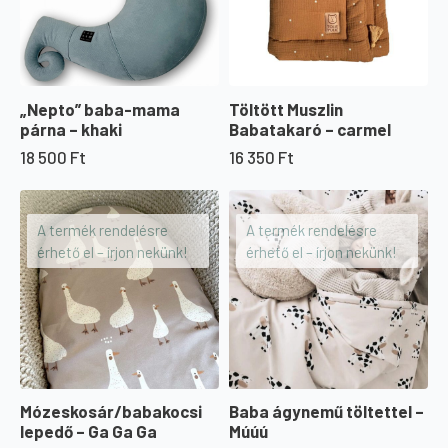
„Nepto” baba-mama
Töltött Muszlin
párna – khaki
Babatakaró – carmel
18 500
Ft
16 350
Ft
A termék rendelésre
A termék rendelésre
érhető el – írjon nekünk!
érhető el – írjon nekünk!
Mózeskosár/babakocsi
Baba ágynemű töltettel –
lepedő – Ga Ga Ga
Múúú