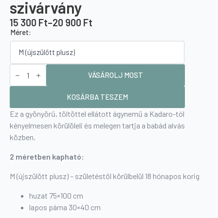
szivárvány
15 300
Ft
–
20 900
Ft
Ártartomány:
Méret:
15
300 Ft
-
Baba
20
ágynemű
VÁSÁROLJ MOST
töltettel
900 Ft
-
szivárvány
KOSÁRBA TESZEM
mennyiség
Ez a gyönyörű, töltöttel ellátott ágynemű a Kadaro-tól
kényelmesen körülöleli és melegen tartja a babád alvás
közben.
2 méretben kapható:
M (újszülött plusz) – születéstől körülbelül 18 hónapos korig
huzat 75×100 cm
lapos párna 30×40 cm