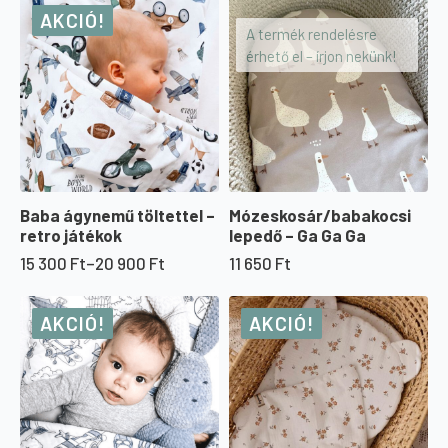
300 Ft
AKCIÓ!
-
A termék rendelésre
20
érhető el – írjon nekünk!
900 Ft
Baba ágynemű töltettel –
Mózeskosár/babakocsi
retro játékok
lepedő – Ga Ga Ga
15 300
Ft
–
20 900
Ft
11 650
Ft
Ártartomány:
15
300 Ft
AKCIÓ!
AKCIÓ!
-
20
900 Ft