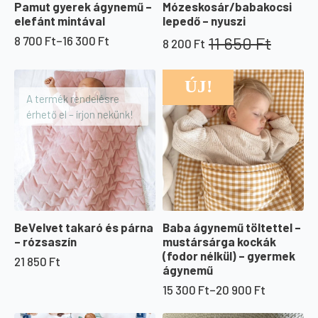
Pamut gyerek ágynemű –
Mózeskosár/babakocsi
elefánt mintával
lepedő – nyuszi
11 650
Ft
8 700
Ft
–
16 300
Ft
8 200
Ft
Ártartomány:
Original
Current
8
price
price
700 Ft
was:
is:
ÚJ!
AKCIÓ!
-
11
8
A termék rendelésre
16
650 Ft.
200 Ft.
érhető el – írjon nekünk!
300 Ft
BeVelvet takaró és párna
Baba ágynemű töltettel –
– rózsaszín
mustársárga kockák
(fodor nélkül) – gyermek
21 850
Ft
ágynemű
15 300
Ft
–
20 900
Ft
Ártartomány:
15