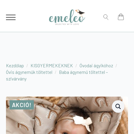
Search
for:
Search
for:
Kezdőlap
KISGYERMEKEKNEK
Óvodai ágyikóhoz
Óvis ágyneműk töltettel
Baba ágynemű töltettel –
szivárvány
AKCIÓ!