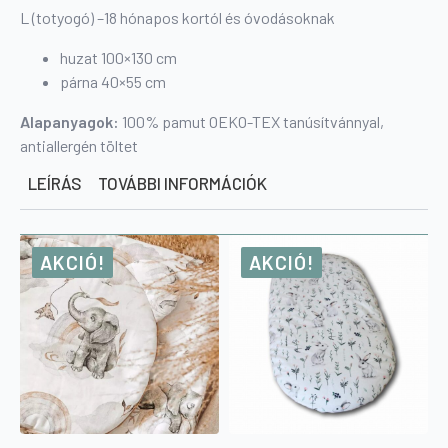
L (totyogó) –18 hónapos kortól és óvodásoknak
huzat 100×130 cm
párna 40×55 cm
Alapanyagok:
100% pamut OEKO-TEX tanúsítvánnyal,
antiallergén töltet
LEÍRÁS
TOVÁBBI INFORMÁCIÓK
AKCIÓ!
AKCIÓ!