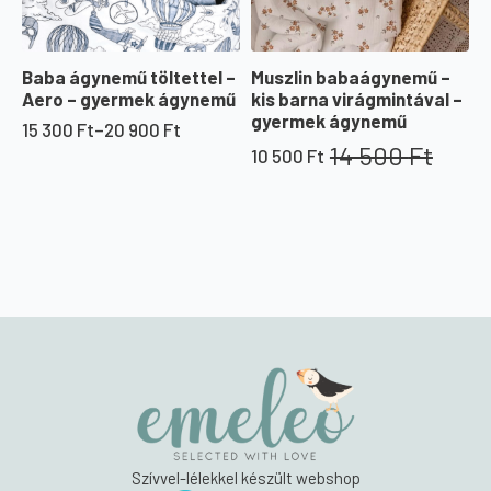
Baba ágynemű töltettel –
Muszlin babaágynemű –
Aero – gyermek ágynemű
kis barna virágmintával –
gyermek ágynemű
15 300
Ft
–
20 900
Ft
Ártartomány:
14 500
Ft
10 500
Ft
15
Original
Current
300 Ft
price
price
-
was:
is:
20
14
10
900 Ft
500 Ft.
500 Ft.
Szívvel-lélekkel készült webshop