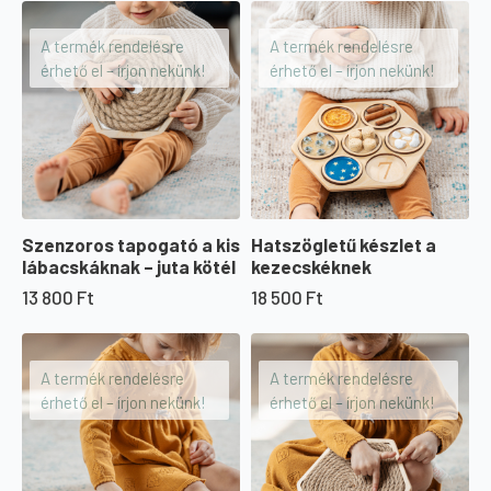
A termék rendelésre
A termék rendelésre
érhető el – írjon nekünk!
érhető el – írjon nekünk!
Szenzoros tapogató a kis
Hatszögletű készlet a
lábacskáknak – juta kötél
kezecskéknek
13 800
Ft
18 500
Ft
A termék rendelésre
A termék rendelésre
érhető el – írjon nekünk!
érhető el – írjon nekünk!