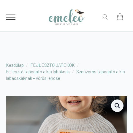
for:
Search
for:
Kezdőlap
FEJLESZTŐ JÁTÉKOK
Fejlesztő tapogató a kis lábaknak
Szenzoros tapogató a kis
lábacskáknak – vörös lencse