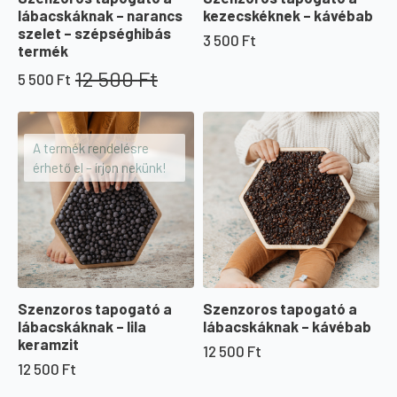
lábacskáknak – narancs
kezecskéknek – kávébab
szelet – szépséghibás
3 500
Ft
termék
12 500
Ft
5 500
Ft
Original
Current
price
price
was:
is:
12
5
A termék rendelésre
500 Ft.
500 Ft.
érhető el – írjon nekünk!
Szenzoros tapogató a
Szenzoros tapogató a
lábacskáknak – lila
lábacskáknak – kávébab
keramzit
12 500
Ft
12 500
Ft