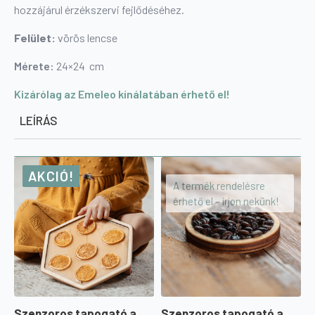
hozzájárul érzékszervi fejlődéséhez.
Felület:
vörös lencse
Mérete:
24×24 cm
Kizárólag az Emeleo kínálatában érhető el!
LEÍRÁS
AKCIÓ!
A termék rendelésre
érhető el – írjon nekünk!
Szenzoros tapogató a
Szenzoros tapogató a