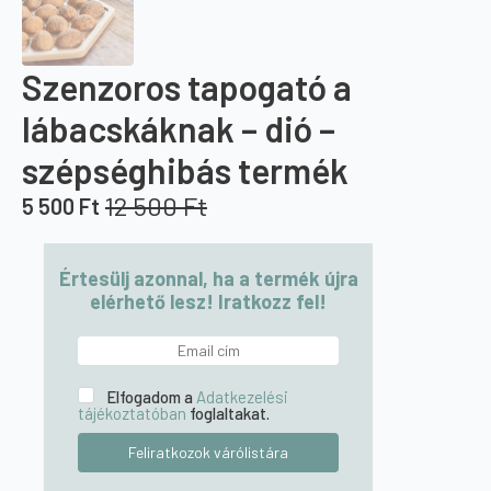
Szenzoros tapogató a
lábacskáknak – dió –
szépséghibás termék
12 500
Ft
5 500
Ft
Original
Current
price
price
was:
is:
Értesülj azonnal, ha a termék újra
12
5
elérhető lesz! Iratkozz fel!
500 Ft.
500 Ft.
Elfogadom a
Adatkezelési
tájékoztatóban
foglaltakat.