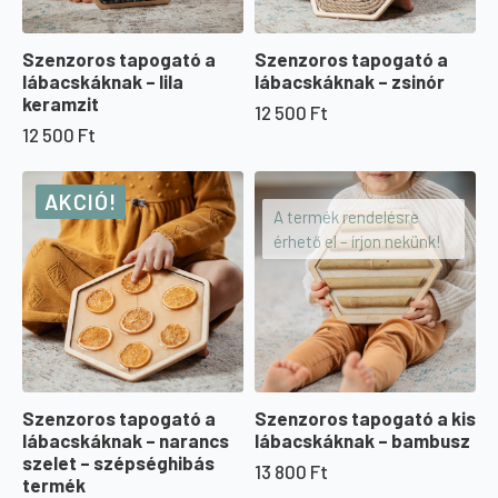
Szenzoros tapogató a
Szenzoros tapogató a
lábacskáknak – lila
lábacskáknak – zsinór
keramzit
12 500
Ft
12 500
Ft
AKCIÓ!
A termék rendelésre
érhető el – írjon nekünk!
Szenzoros tapogató a
Szenzoros tapogató a kis
lábacskáknak – narancs
lábacskáknak – bambusz
szelet – szépséghibás
13 800
Ft
termék