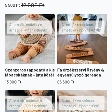
12 500
Ft
5 500
Ft
Original
Current
price
price
was:
is:
12
5
A termék rendelésre
A termék rendelésre
500 Ft.
500 Ft.
érhető el – írjon nekünk!
érhető el – írjon nekünk!
Szenzoros tapogató a kis
Fa érzékszervi ösvény &
lábacskáknak – juta kötél
egyensúlyozó gerenda
13 800
Ft
86 600
Ft
A termék rendelésre
A termék rendelésre
érhető el – írjon nekünk!
érhető el – írjon nekünk!