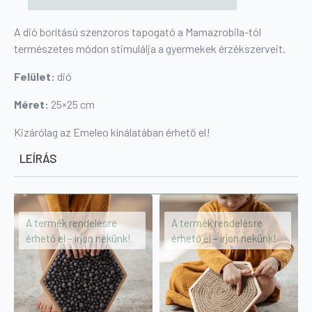
A dió borítású szenzoros tapogató a Mamazrobila-tól
természetes módon stimulálja a gyermekek érzékszerveit.
Felület:
dió
Méret:
25×25 cm
Kizárólag az Emeleo kínálatában érhető el!
LEÍRÁS
A termék rendelésre
A termék rendelésre
érhető el – írjon nekünk!
érhető el – írjon nekünk!