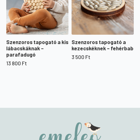
Szenzoros tapogató a kis
Szenzoros tapogató a
lábacskáknak –
kezecskéknek – fehérbab
parafadugó
3 500
Ft
13 800
Ft