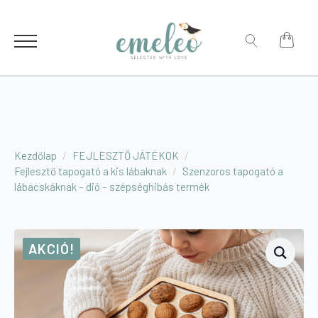
for:
Search
for:
Kezdőlap
FEJLESZTŐ JÁTÉKOK
Fejlesztő tapogató a kis lábaknak
Szenzoros tapogató a
lábacskáknak – dió – szépséghibás termék
AKCIÓ!