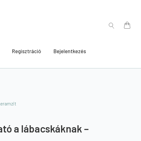
for:
Search
for:
Regisztráció
Bejelentkezés
keramzit
tó a lábacskáknak –