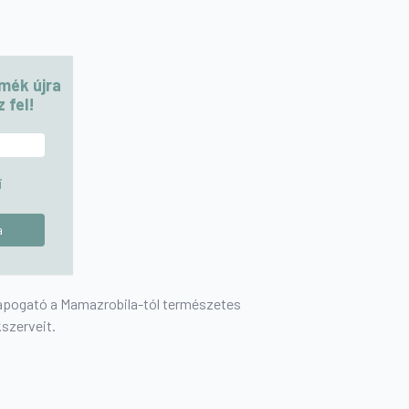
rmék újra
 fel!
i
 tapogató a Mamazrobila-tól természetes
kszerveit.