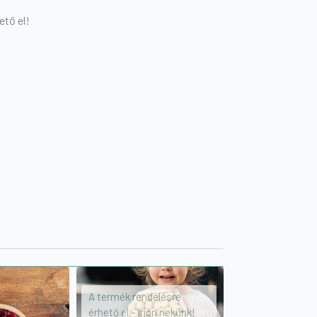
ető el!
A termék rendelésre
érhető el – írjon nekünk!