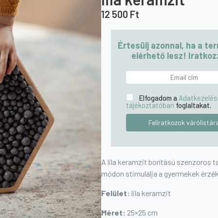
12 500
Ft
Értesülj azonnal, ha a te
elérhető lesz! Iratkozz
Elfogadom a
Adatkezelés
tájékoztatóban
foglaltakat.
A lila keramzit borítású szenzoros
módon stimulálja a gyermekek érzé
Felület:
lila keramzit
Méret:
25×25 cm