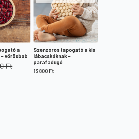
pogató a
Szenzoros tapogató a kis
 – vörösbab
lábacskáknak –
parafadugó
00
Ft
13 800
Ft