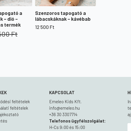
apogató a
Szenzoros tapogató a
 – dió –
lábacskáknak – kávébab
s termék
12 500
Ft
 500
Ft
KEK
KAPCSOLAT
H
ődési feltételek
Emeleo Kids Kft.
I
lati feltételek
info@emeleo.hu
t
ájékoztató
+36 30 3307714
a
zetés
Telefonos ügyfélszolgálat:
H-Cs 9:00 és 15:00