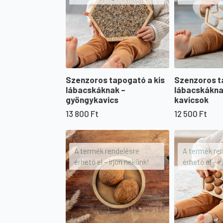
Szenzoros tapogató a kis
Szenzoros t
lábacskáknak –
lábacskákna
gyöngykavics
kavicsok
13 800
Ft
12 500
Ft
A termék rendelésre
A termék re
érhető el – írjon nekünk!
érhető el – í