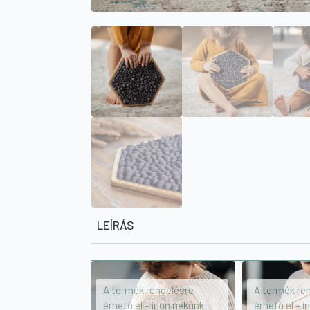
LEÍRÁS
A termék rendelésre
A termék re
érhető el – írjon nekünk!
érhető el – í