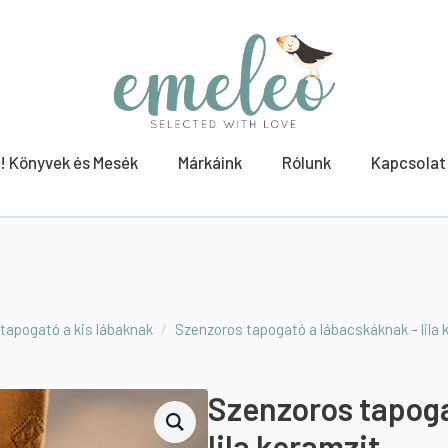
! Könyvek és Mesék
Márkáink
Rólunk
Kapcsolat
 tapogató a kis lábaknak
Szenzoros tapogató a lábacskáknak – lila 
Szenzoros tapoga
lila keramzit