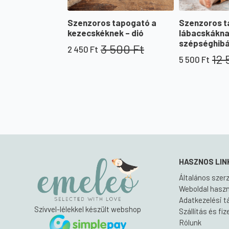
Szenzoros tapogató a
Szenzoros t
kezecskéknek – dió
lábacskáknak
szépséghibá
3 500
Ft
2 450
Ft
Original
Current
12
5 500
Ft
price
price
Original
Current
was:
is:
price
price
3
2
was:
is:
500 Ft.
450 Ft.
12
5
500 Ft.
500 Ft.
HASZNOS LIN
Általános szerz
Weboldal haszná
Adatkezelési t
Szívvel-lélekkel készült webshop
Szállítás és fi
Rólunk