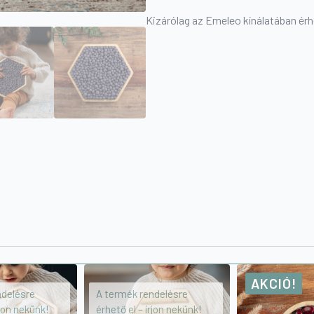
Kizárólag az Emeleo kínálatában érh
AKCIÓ!
ndelésre
A termék rendelésre
rjon nekünk!
érhető el – írjon nekünk!