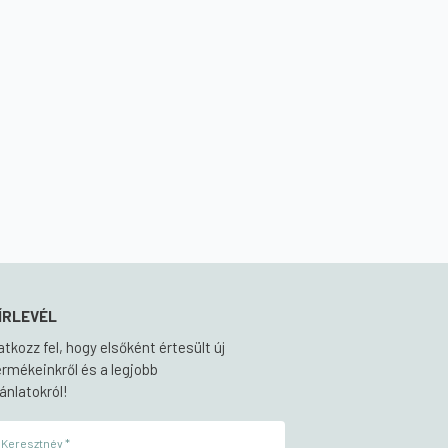
ÍRLEVÉL
ratkozz fel, hogy elsőként értesült új
ermékeinkről és a legjobb
jánlatokról!