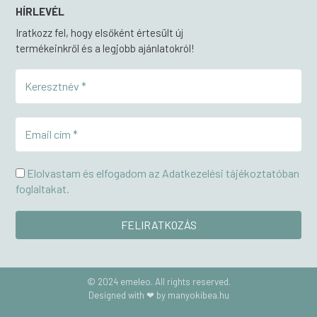
HÍRLEVÉL
Iratkozz fel, hogy elsőként értesült új
termékeinkről és a legjobb ajánlatokról!
Elolvastam és elfogadom az Adatkezelési tájékoztatóban
foglaltakat.
© 2024 emeleo. All rights reserved.
Designed with ❤ by manyokibea.hu