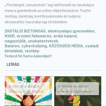
„
Pisztángok, szevasztok!” egy lebilincselő és tanulságos
mese a gyerekeknek az online világ kihívásairól. Pozitív
testkép, barátság, konfliktuskezelés és tudatos
okoseszköz-használat egy történetben.
DIGITÁLIS BIZTONSÁG, élményalapú gyermekkor,
NYÁR, érzelmi felismerés, erdei kaland,
nagyszülők,
unokatestvérek,
Balaton, cyberbullying, KÖZÖSSÉGI MÉDIA, családi
kötelékek, testkép
Fedezd fel Samu kalandjait!
LEÍRÁS
A termék rendelésre
A termék rendelésre
érhető el – írjon nekünk!
érhető el – írjon nekünk!