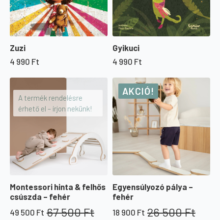
Zuzi
Gyikuci
4 990
Ft
4 990
Ft
AKCIÓ!
A termék rendelésre
érhető el – írjon nekünk!
Montessori hinta & felhős
Egyensúlyozó pálya –
csúszda – fehér
fehér
67 500
Ft
26 500
Ft
49 500
Ft
18 900
Ft
Original
Current
Original
Current