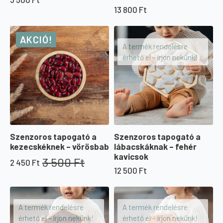
13 800
Ft
AKCIÓ!
A termék rendelésre
érhető el – írjon nekünk!
Szenzoros tapogató a
Szenzoros tapogató a
kezecskéknek – vörösbab
lábacskáknak – fehér
kavicsok
3 500
Ft
2 450
Ft
Original
Current
12 500
Ft
price
price
was:
is:
3
2
500 Ft.
450 Ft.
A termék rendelésre
A termék rendelésre
érhető el – írjon nekünk!
érhető el – írjon nekünk!