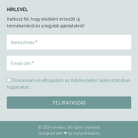
HÍRLEVÉL
Iratkozz fel, hogy elsőként értesült új
termékeinkről és a legjobb ajánlatokról!
Elolvastam és elfogadom az Adatkezelési tájékoztatóban
foglaltakat.
© 2024 emeleo. All rights reserved.
Designed with ❤ by manyokibea.hu