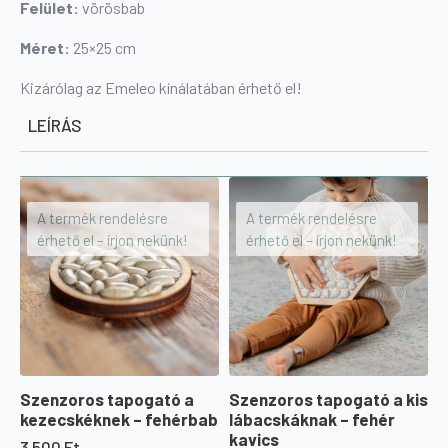
Felület:
vörösbab
Méret:
25×25 cm
Kizárólag az Emeleo kínálatában érhető el!
LEÍRÁS
A termék rendelésre
A termék rendelésre
érhető el – írjon nekünk!
érhető el – írjon nekünk!
Szenzoros tapogató a
Szenzoros tapogató a kis
kezecskéknek – fehérbab
lábacskáknak – fehér
kavics
3 500
Ft