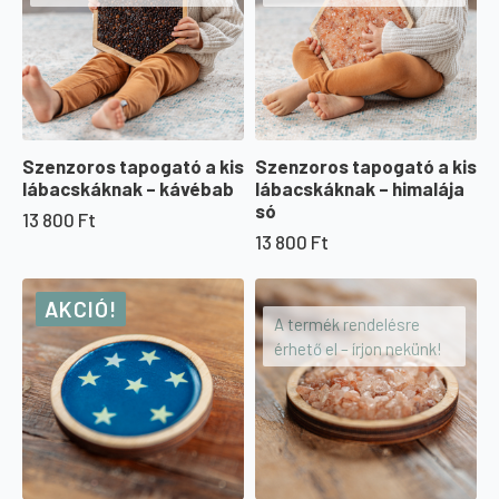
Szenzoros tapogató a kis
Szenzoros tapogató a kis
lábacskáknak – kávébab
lábacskáknak – himalája
só
13 800
Ft
13 800
Ft
AKCIÓ!
A termék rendelésre
érhető el – írjon nekünk!