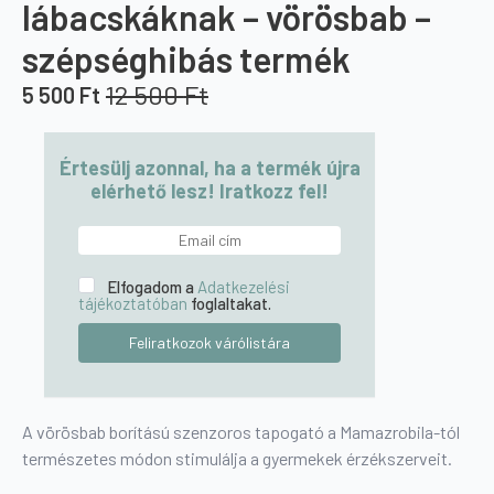
lábacskáknak – vörösbab –
szépséghibás termék
12 500
Ft
5 500
Ft
Original
Current
price
price
was:
is:
Értesülj azonnal, ha a termék újra
12
5
elérhető lesz! Iratkozz fel!
500 Ft.
500 Ft.
Elfogadom a
Adatkezelési
tájékoztatóban
foglaltakat.
A vörösbab borítású szenzoros tapogató a Mamazrobila-tól
természetes módon stimulálja a gyermekek érzékszerveit.