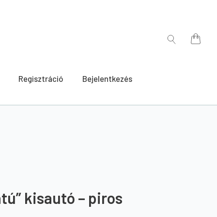
for:
Search
for:
Regisztráció
Bejelentkezés
ú” kisautó – piros