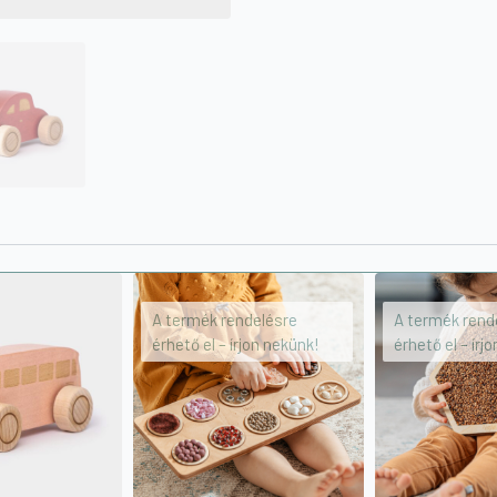
A termék rendelésre
A termék rend
érhető el – írjon nekünk!
érhető el – írj