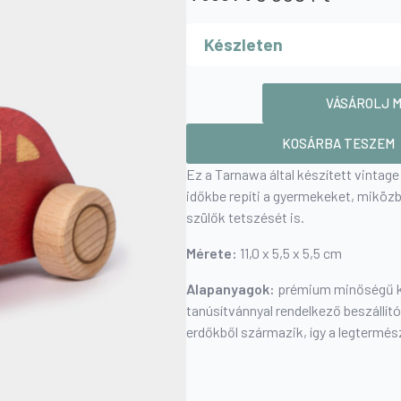
Original
Current
price
price
Készleten
was:
is:
6
4
350 Ft.
500 Ft.
Vintage
„bogárhátú”
VÁSÁROLJ 
kisautó
-
piros
KOSÁRBA TESZEM
mennyiség
Ez a Tarnawa által készített vintage
időkbe repíti a gyermekeket, miközb
szülők tetszését is.
Mérete:
11,0 x 5,5 x 5,5 cm
Alapanyagok:
prémium minőségű k
tanúsítvánnyal rendelkező beszállít
erdőkből származik, így a legtermé