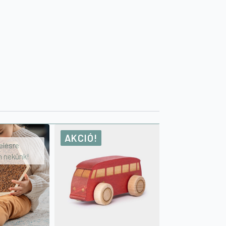
AKCIÓ!
elésre
on nekünk!