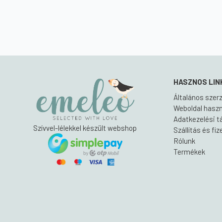
was:
is:
6
4
6
4
350 Ft.
500 Ft.
350 Ft.
500 Ft.
HASZNOS LIN
Általános szerz
Weboldal haszná
Adatkezelési t
Szívvel-lélekkel készült webshop
Szállítás és fi
Rólunk
Termékek