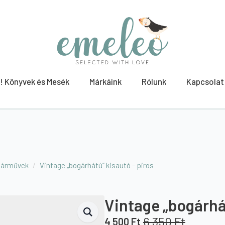
! Könyvek és Mesék
Márkáink
Rólunk
Kapcsolat
járművek
Vintage „bogárhátú” kisautó – piros
Vintage „bogárhát
6 350
Ft
4 500
Ft