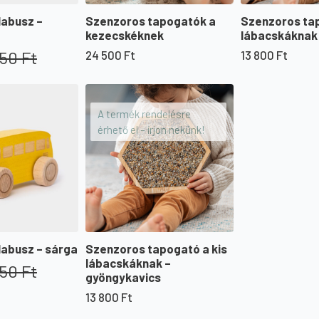
labusz –
Szenzoros tapogatók a
Szenzoros tap
kezecskéknek
lábacskáknak 
350
Ft
24 500
Ft
13 800
Ft
A termék rendelésre
érhető el – írjon nekünk!
labusz – sárga
Szenzoros tapogató a kis
lábacskáknak –
350
Ft
gyöngykavics
13 800
Ft