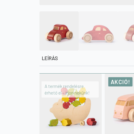
LEÍRÁS
AKCIÓ!
A termék rendelésre
érhető el – írjon nekünk!