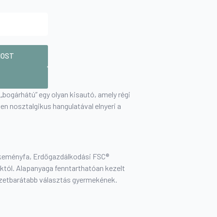
MOST
 „bogárhátú” egy olyan kisautó, amely régi
en nosztalgikus hangulatával elnyeri a
eményfa, Erdőgazdálkodási FSC®
óktól. Alapanyaga fenntarthatóan kezelt
szetbarátabb választás gyermekének.