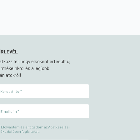
ÍRLEVÉL
ratkozz fel, hogy elsőként értesült új
ermékeinkről és a legjobb
jánlatokról!
Elolvastam és elfogadom az Adatkezelési
jékoztatóban foglaltakat.