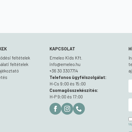
KEK
KAPCSOLAT
H
ődési feltételek
Emeleo Kids Kft.
I
lati feltételek
info@emeleo.hu
t
ájékoztató
+36 30 3307714
a
zetés
Telefonos ügyfélszolgálat:
H-Cs 9:00 és 15:00
Csomagösszekészítés:
H-P 9:00 és 17:00
tá