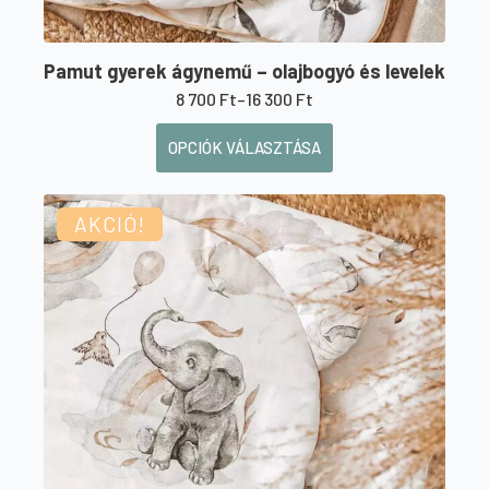
Pamut gyerek ágynemű – olajbogyó és levelek
8 700
Ft
–
16 300
Ft
Ártartomány:
8
Ennek
OPCIÓK VÁLASZTÁSA
700 Ft
a
-
16
terméknek
300 Ft
AKCIÓ!
több
variációja
van.
A
változatok
a
termékoldalon
választhatók
ki