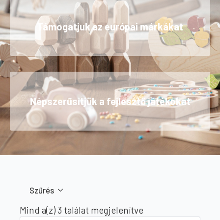
Támogatjuk az európai márkákat
Népszerűsítjük a fejlesztő játékokat
Szűrés
Sorted
Mind a(z) 3 találat megjelenítve