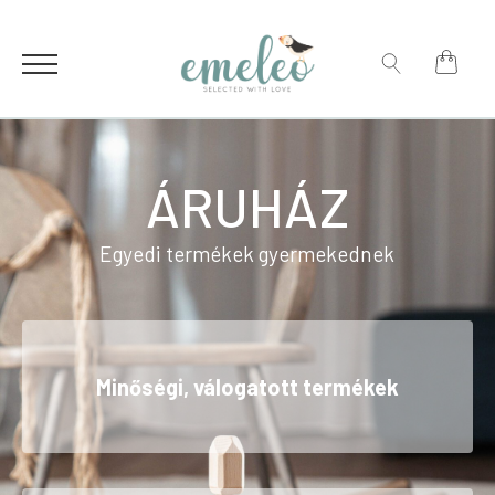
for:
Search
for:
ÁRUHÁZ
Egyedi termékek gyermekednek
Minőségi, válogatott termékek