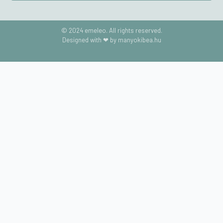
© 2024 emeleo. All rights reserved.
Designed with ❤ by manyokibea.hu