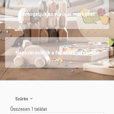
Támogatjuk az európai márkákat
Népszerűsítjük a fejlesztő játékokat
Szűrés
Összesen 1 találat