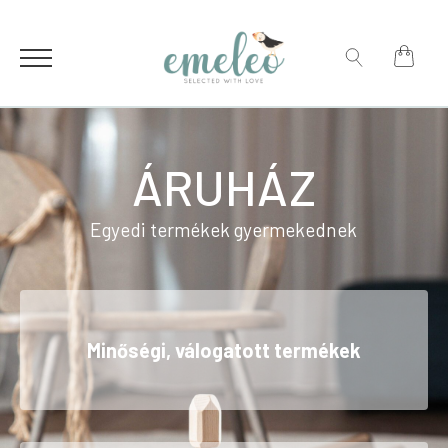
for:
Search
for:
ÁRUHÁZ
Egyedi termékek gyermekednek
Minőségi, válogatott termékek