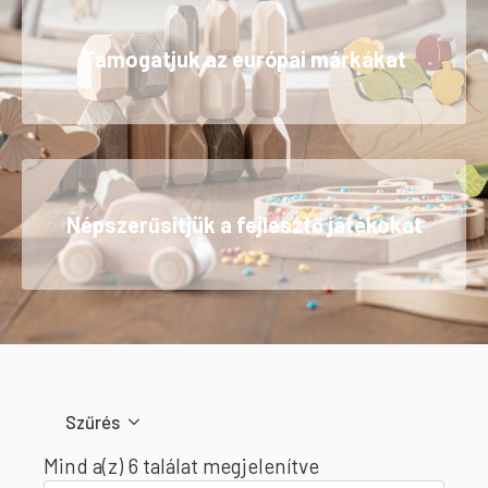
Támogatjuk az európai márkákat
Népszerűsítjük a fejlesztő játékokat
Szűrés
Sorted
Mind a(z) 6 találat megjelenítve