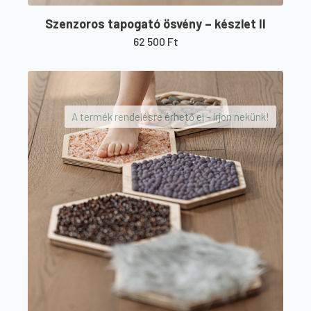
Szenzoros tapogató ösvény – készlet II
62 500
Ft
A termék rendelésre érhető el – írjon nekünk!