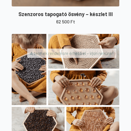
Szenzoros tapogató ösvény – készlet III
62 500
Ft
A termék rendelésre érhető el – írjon nekünk!