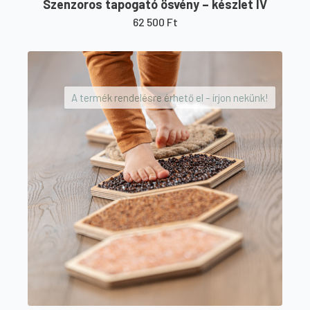
Szenzoros tapogató ösvény – készlet IV
62 500
Ft
A termék rendelésre érhető el – írjon nekünk!