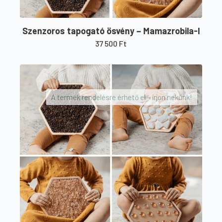
Szenzoros tapogató ösvény – Mamazrobila-I
37 500
Ft
A termék rendelésre érhető el – írjon nekünk!