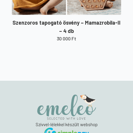
Szenzoros tapogató ösvény – Mamazrobila-II
– 4 db
30 000
Ft
Szívvel-lélekkel készült webshop