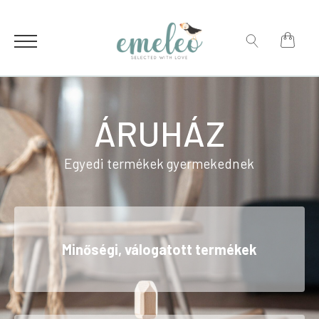
for:
Search
for:
ÁRUHÁZ
Egyedi termékek gyermekednek
Minőségi, válogatott termékek