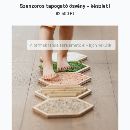
Szenzoros tapogató ösvény – készlet I
62 500
Ft
A termék rendelésre érhető el – írjon nekünk!