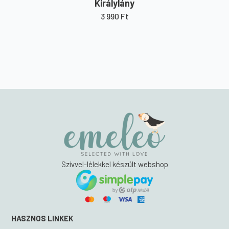
Királylány
3 990
Ft
Szívvel-lélekkel készült webshop
HASZNOS LINKEK