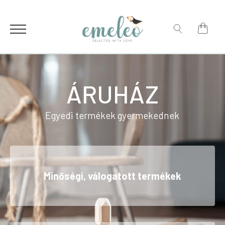
for:
Search
for:
ÁRUHÁZ
Egyedi termékek gyermekednek
Minőségi, válogatott termékek