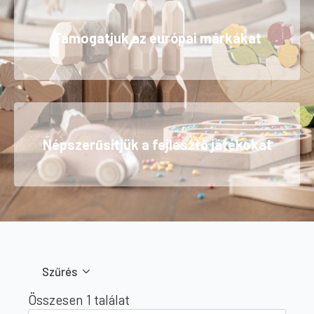
Támogatjuk az európai márkákat
Népszerűsítjük a fejlesztő játékokat
Szűrés
Összesen 1 találat