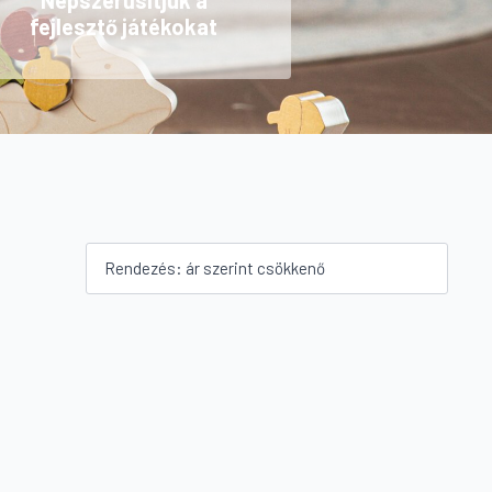
Népszerűsítjük a
fejlesztő játékokat