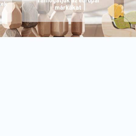
Támogatjuk az európai
kek
márkákat