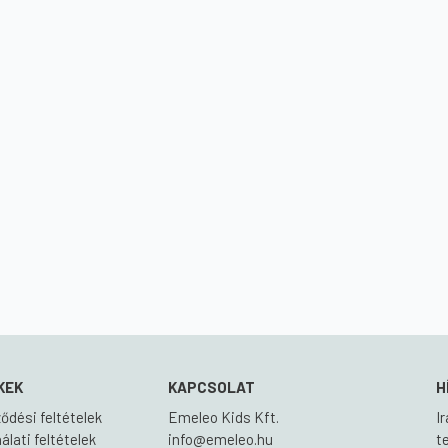
KEK
KAPCSOLAT
H
ődési feltételek
Emeleo Kids Kft.
I
lati feltételek
info@emeleo.hu
t