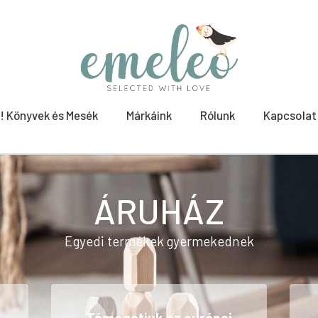
! Könyvek és Mesék
Márkáink
Rólunk
Kapcsolat
ÁRUHÁZ
Egyedi termékek gyermekednek