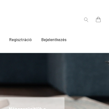
for:
Search
for:
Regisztráció
Bejelentkezés