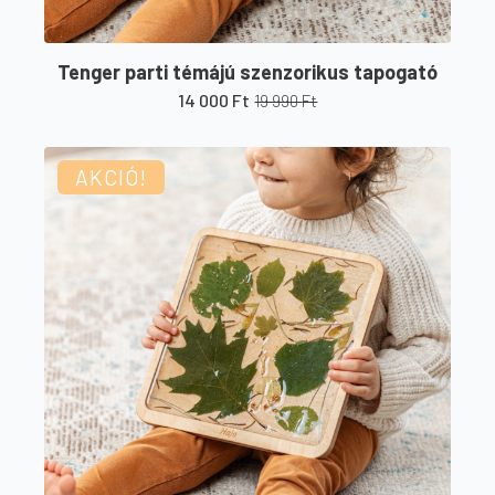
Tenger parti témájú szenzorikus tapogató
14 000
Ft
19 990
Ft
Original
Current
price
price
was:
is:
19
14
AKCIÓ!
990 Ft.
000 Ft.