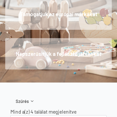
Támogatjuk az európai márkákat
Népszerűsítjük a fejlesztő játékokat
Szűrés
Sorted
Mind a(z) 4 találat megjelenítve