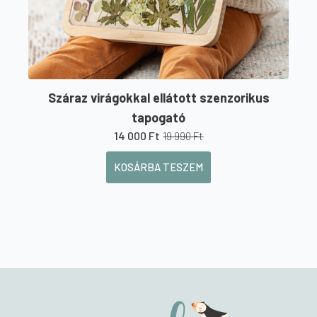
Száraz virágokkal ellátott szenzorikus
tapogató
14 000
Ft
19 990
Ft
Original
Current
price
price
KOSÁRBA TESZEM
was:
is:
19
14
990 Ft.
000 Ft.