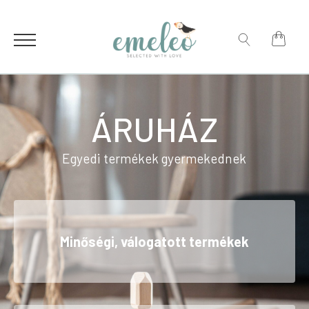
for:
Search
for:
ÁRUHÁZ
Egyedi termékek gyermekednek
Minőségi, válogatott termékek