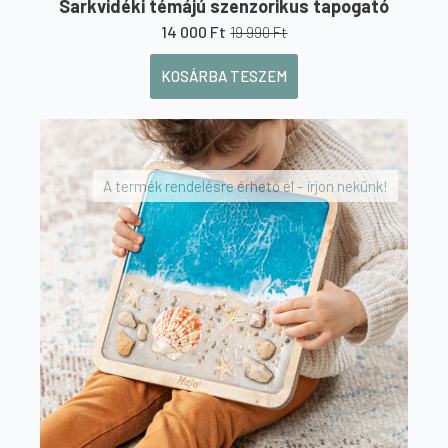
Sarkvidéki témájú szenzorikus tapogató
14 000
Ft
19 990
Ft
Original
Current
price
price
KOSÁRBA TESZEM
was:
is:
19
14
990 Ft.
000 Ft.
A termék rendelésre érhető el – írjon nekünk!