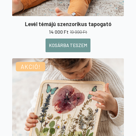
Levél témájú szenzorikus tapogató
14 000
Ft
19 990
Ft
Original
Current
price
price
KOSÁRBA TESZEM
was:
is:
19
14
990 Ft.
000 Ft.
AKCIÓ!