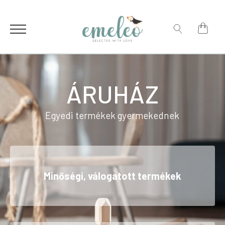
for:
Search
for:
ÁRUHÁZ
Egyedi termékek gyermekednek
Minőségi, válogatott termékek