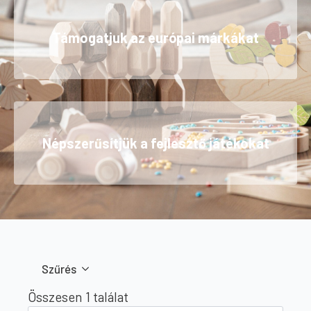
Támogatjuk az európai márkákat
Népszerűsítjük a fejlesztő játékokat
Szűrés
Összesen 1 találat