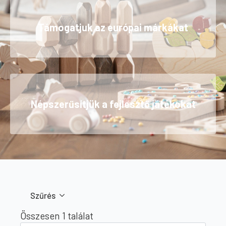
Támogatjuk az európai márkákat
Népszerűsítjük a fejlesztő játékokat
Szűrés
Összesen 1 találat