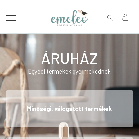
for:
Search
for:
ÁRUHÁZ
Egyedi termékek gyermekednek
Minőségi, válogatott termékek