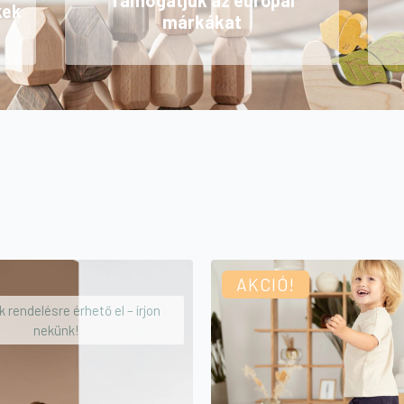
Támogatjuk az európai
kek
márkákat
AKCIÓ!
 rendelésre érhető el – írjon
nekünk!