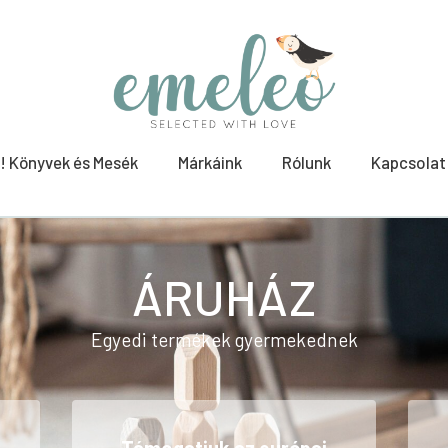
! Könyvek és Mesék
Márkáink
Rólunk
Kapcsolat
ÁRUHÁZ
Egyedi termékek gyermekednek