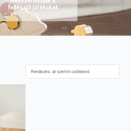
Népszerűsítjük a
fejlesztő játékokat