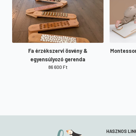
Fa érzékszervi ösvény &
Montessori
egyensúlyozó gerenda
86 600
Ft
HASZNOS LIN