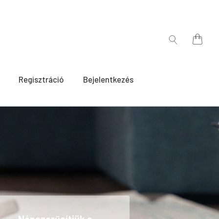
for:
Search
for:
Regisztráció
Bejelentkezés