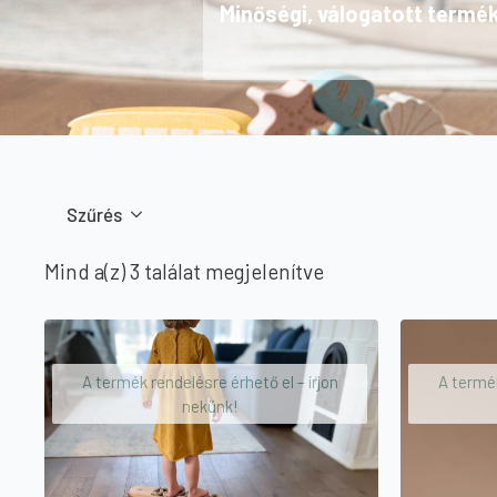
Minőségi, válogatott termé
Szűrés
Sorted
Mind a(z) 3 találat megjelenítve
by
price:
high
A termék rendelésre érhető el – írjon
A termék
to
nekünk!
low