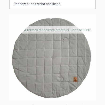
by
price:
high
to
low
A termék rendelésre érhető el – írjon nekünk!