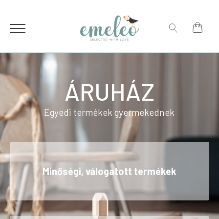
for:
Search
for:
ÁRUHÁZ
Egyedi termékek gyermekednek
Minőségi, válogatott termékek