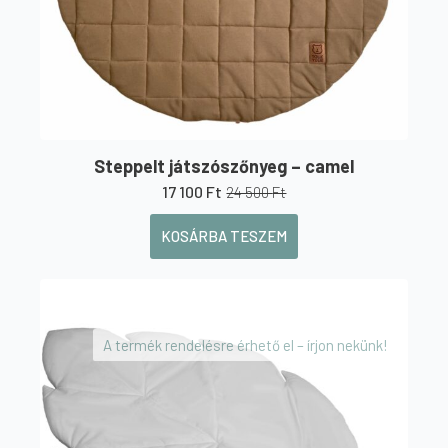
Steppelt játszószőnyeg – camel
17 100
Ft
24 500
Ft
Original
Current
price
price
KOSÁRBA TESZEM
was:
is:
24
17
500 Ft.
100 Ft.
A termék rendelésre érhető el – írjon nekünk!