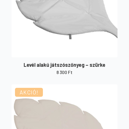
Levél alakú játszószőnyeg – szürke
8 300
Ft
AKCIÓ!