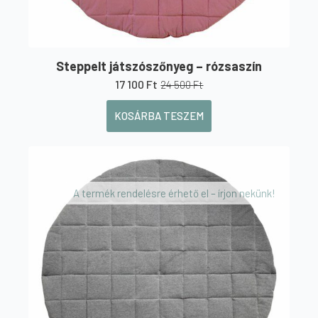
Steppelt játszószőnyeg – rózsaszín
17 100
Ft
24 500
Ft
Original
Current
price
price
KOSÁRBA TESZEM
was:
is:
24
17
500 Ft.
100 Ft.
A termék rendelésre érhető el – írjon nekünk!