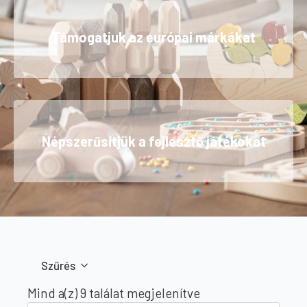
Támogatjuk az európai márkákat
Népszerűsítjük a fejlesztő játékokat
Szűrés
Sorted
Mind a(z) 9 találat megjelenítve