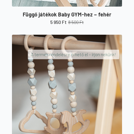
Függő játékok Baby GYM-hez – fehér
5 950
Ft
8 500
Ft
Original
Current
price
price
was:
is:
8
5
500 Ft.
950 Ft.
A termék rendelésre érhető el – írjon nekünk!