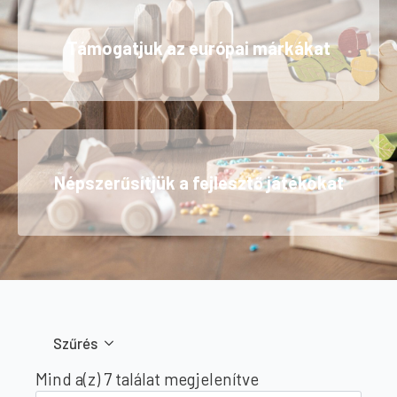
Támogatjuk az európai márkákat
Népszerűsítjük a fejlesztő játékokat
Szűrés
Sorted
Mind a(z) 7 találat megjelenítve