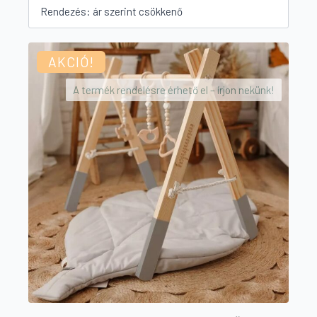
by
price:
high
to
AKCIÓ!
low
A termék rendelésre érhető el – írjon nekünk!