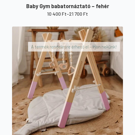
Baby Gym babatornáztató – fehér
10 400
Ft
–
21 700
Ft
Ártartomány:
10
Ennek
400 Ft
a
-
21
terméknek
700 Ft
A termék rendelésre érhető el – írjon nekünk!
több
variációja
van.
A
változatok
a
termékoldalon
választhatók
ki