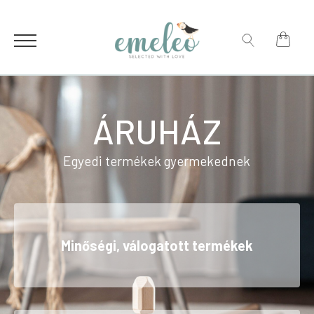
for:
Search
for:
ÁRUHÁZ
Egyedi termékek gyermekednek
Minőségi, válogatott termékek