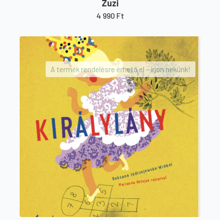
Zuzi
4 990
Ft
A termék rendelésre érhető el – írjon nekünk!