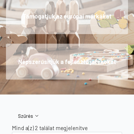
Támogatjuk az európai márkákat
Népszerűsítjük a fejlesztő játékokat
Szűrés
Sorted
Mind a(z) 2 találat megjelenítve