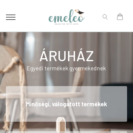
for:
Search
for:
ÁRUHÁZ
Egyedi termékek gyermekednek
Minőségi, válogatott termékek