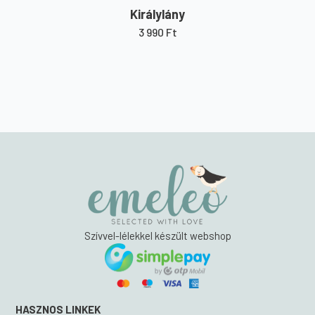
Királylány
3 990
Ft
Szívvel-lélekkel készült webshop
HASZNOS LINKEK