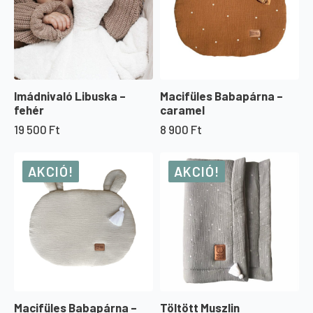
Imádnivaló Libuska –
Macifüles Babapárna –
fehér
caramel
19 500
Ft
8 900
Ft
AKCIÓ!
AKCIÓ!
Töltött Muszlin
Macifüles Babapárna –