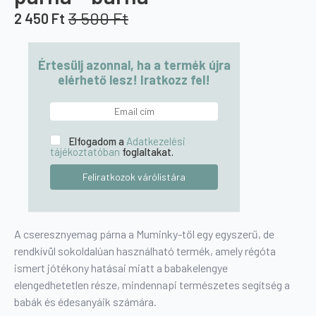
3 500
Ft
2 450
Ft
Original
Current
price
price
was:
is:
Értesülj azonnal, ha a termék újra
3
2
elérhető lesz! Iratkozz fel!
500 Ft.
450 Ft.
Elfogadom a
Adatkezelési
tájékoztatóban
foglaltakat.
A cseresznyemag párna a Muminky-től egy egyszerű, de
rendkívül sokoldalúan használható termék, amely régóta
ismert jótékony hatásai miatt a babakelengye
elengedhetetlen része, mindennapi természetes segítség a
babák és édesanyáik számára.