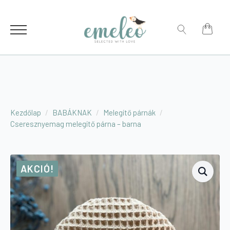
for:
Search
for:
Kezdőlap
BABÁKNAK
Melegítő párnák
Cseresznyemag melegítő párna – barna
AKCIÓ!