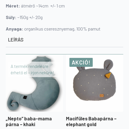
Méret:
átmérő ~14cm +/- 1 cm
Súly:
~150g +/- 20g
Anyaga:
organikus cseresznyemag, 100% pamut
LEÍRÁS
AKCIÓ!
A termék rendelésre
érhető el – írjon nekünk!
„Nepto” baba-mama
Macifüles Babapárna –
párna – khaki
elephant gold