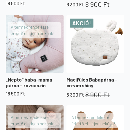
8 900
Ft
18 500
Ft
6 300
Ft
Original
Current
price
price
was:
is:
AKCIÓ!
8
6
A termék rendelésre
900 Ft.
300 Ft.
érhető el – írjon nekünk!
„Nepto” baba-mama
Macifüles Babapárna –
párna – rózsaszín
cream shiny
8 900
Ft
18 500
Ft
6 300
Ft
Original
Current
price
price
was:
is:
8
6
A termék rendelésre
A termék rendelésre
900 Ft.
300 Ft.
érhető el – írjon nekünk!
érhető el – írjon nekünk!