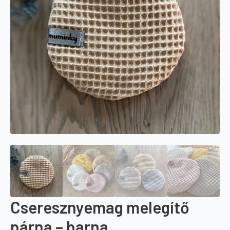
Cseresznyemag melegítő
párna – barna