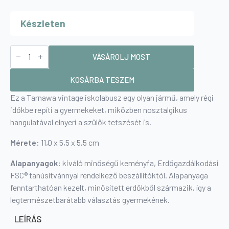
price
price
Készleten
was:
is:
6
4
350 Ft.
500 Ft.
Vintage
Iskolabusz
VÁSÁROLJ MOST
-
kék
mennyiség
KOSÁRBA TESZEM
Ez a Tarnawa vintage iskolabusz egy olyan jármű, amely régi
időkbe repíti a gyermekeket, miközben nosztalgikus
hangulatával elnyeri a szülők tetszését is.
Mérete:
11,0 x 5,5 x 5,5 cm
Alapanyagok:
kiváló minőségű keményfa, Erdőgazdálkodási
FSC® tanúsítvánnyal rendelkező beszállítóktól. Alapanyaga
fenntarthatóan kezelt, minősített erdőkből származik, így a
legtermészetbarátabb választás gyermekének.
LEÍRÁS