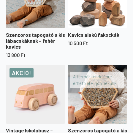
Szenzoros tapogató a kis
Kavics alakú fakockák
lábacskáknak – fehér
10 500
Ft
kavics
13 800
Ft
AKCIÓ!
A termék rendelésre
érhető el – írjon nekünk!
Vintage Iskolabusz –
Szenzoros tapogató a kis