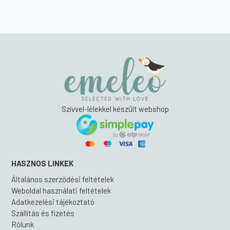
350 Ft.
500 Ft.
350 Ft.
500 Ft.
Szívvel-lélekkel készült webshop
HASZNOS LINKEK
Általános szerződési feltételek
Weboldal használati feltételek
Adatkezelési tájékoztató
Szállítás és fizetés
Rólunk