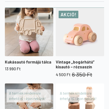
AKCIÓ!
Kukásautó formájú tálca
Vintage „bogárhátú”
kisautó – rózsaszín
13 990
Ft
6 350
Ft
4 500
Ft
Original
Current
price
price
was:
is:
6
4
A termék rendelésre
A termék rendelésre
350 Ft.
500 Ft.
érhető el – írjon nekünk!
érhető el – írjon nekünk!