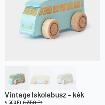
Vintage Iskolabusz – kék
6 350
Ft
4 500
Ft
Original
Current