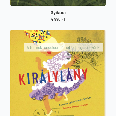
Gyikuci
4 990
Ft
A termék rendelésre érhető el – írjon nekünk!