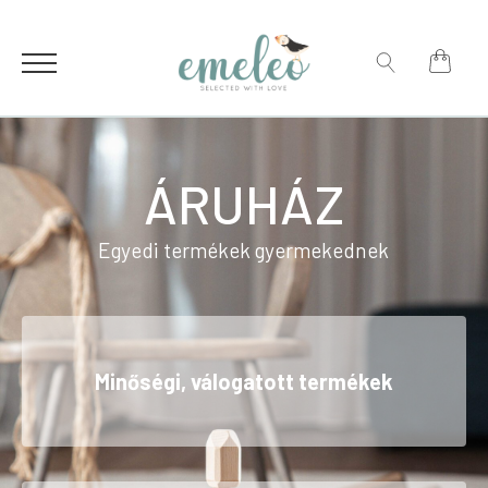
for:
Search
for:
ÁRUHÁZ
Egyedi termékek gyermekednek
Minőségi, válogatott termékek