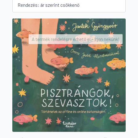
by
price:
high
to
low
A termék rendelésre érhető el – írjon nekünk!