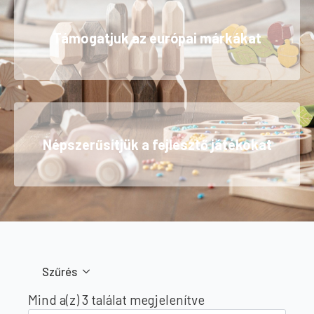
Támogatjuk az európai márkákat
Népszerűsítjük a fejlesztő játékokat
Szűrés
Sorted
Mind a(z) 3 találat megjelenítve