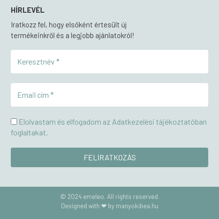
HÍRLEVÉL
Iratkozz fel, hogy elsőként értesült új
termékeinkről és a legjobb ajánlatokról!
Elolvastam és elfogadom az Adatkezelési tájékoztatóban
foglaltakat.
© 2024 emeleo. All rights reserved.
Designed with ❤ by manyokibea.hu