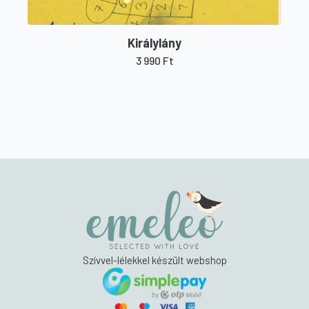
Királylány
3 990
Ft
Szívvel-lélekkel készült webshop