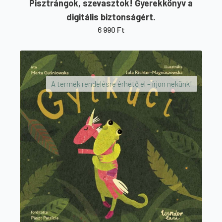
Pisztrángok, szevasztok! Gyerekkönyv a
digitális biztonságért.
6 990
Ft
A termék rendelésre érhető el – írjon nekünk!