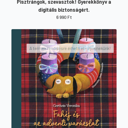
Pisztrángok, szevasztok! Gyerekkönyv a
digitális biztonságért.
6 990
Ft
A termék rendelésre érhető el – írjon nekünk!