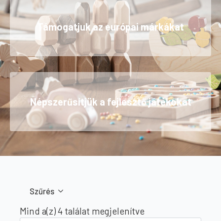
Támogatjuk az európai márkákat
Népszerűsítjük a fejlesztő játékokat
Szűrés
Sorted
Mind a(z) 4 találat megjelenítve