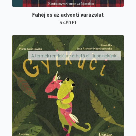
Fahéj és az adventi varázslat
5 490
Ft
A termék rendelésre érhető el – írjon nekünk!