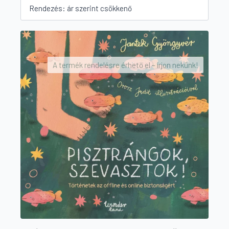
by
price:
high
to
low
A termék rendelésre érhető el – írjon nekünk!