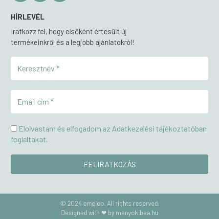
HÍRLEVÉL
Iratkozz fel, hogy elsőként értesült új
termékeinkről és a legjobb ajánlatokról!
Elolvastam és elfogadom az Adatkezelési tájékoztatóban
foglaltakat.
© 2024 emeleo. All rights reserved.
Designed with ❤ by manyokibea.hu