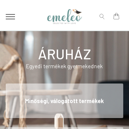
for:
Search
for:
ÁRUHÁZ
Egyedi termékek gyermekednek
Minőségi, válogatott termékek