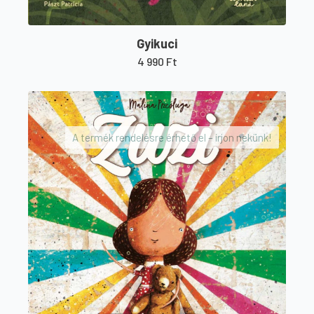
Gyikuci
4 990
Ft
A termék rendelésre érhető el – írjon nekünk!